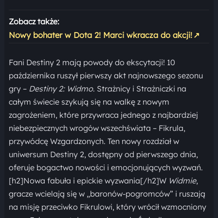
Zobacz także:
Nowy bohater w Dota 2! Marci wkracza do akcji!
↗
Fani Destiny 2 mają powody do ekscytacji! 10
października ruszył pierwszy akt najnowszego sezonu
gry –
Destiny 2: Widmo
. Strażnicy i Strażniczki na
całym świecie szykują się na walkę z nowym
zagrożeniem, które przywraca jednego z najbardziej
niebezpiecznych wrogów wszechświata – Fikrula,
przywódcę Wzgardzonych. Ten nowy rozdział w
uniwersum Destiny 2, dostępny od pierwszego dnia,
oferuje bogactwo nowości i emocjonujących wyzwań.
[h2]Nowa fabuła i epickie wyzwania[/h2]W
Widmie
,
gracze wcielają się w „baronów-pogromców” i ruszają
na misję przeciwko Fikrulowi, który wrócił wzmocniony