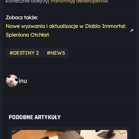
koniecznie obejrzyj
transmisję deweloperów
.
Zobacz także:
Nowe wyzwania i aktualizacje w Diablo Immortal:
↗
Spieniona Otchłań
#DESTINY 2
#NEWS
inu
PODOBNE ARTYKUŁY