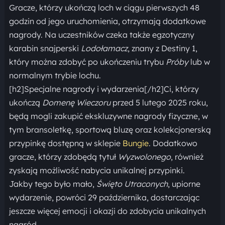
Gracze, którzy ukończą loch w ciągu pierwszych 48
godzin od jego uruchomienia, otrzymają dodatkowe
nagrody. Na uczestników czeka także egzotyczny
karabin snajperski
Lodołamacz
, znany z Destiny 1,
który można zdobyć po ukończeniu trybu
Próby
lub w
normalnym trybie lochu.
[h2]Specjalne nagrody i wydarzenia[/h2]Ci, którzy
ukończą
Domenę Wieczoru
przed 5 lutego 2025 roku,
będą mogli zakupić ekskluzywne nagrody fizyczne, w
tym bransoletkę, sportową bluzę oraz kolekcjonerską
przypinkę dostępną w sklepie
Bungie
. Dodatkowo
gracze, którzy zdobędą tytuł
Wyzwolonego
, również
zyskają możliwość nabycia unikalnej przypinki.
Jakby tego było mało,
Święto Utraconych
, upiorne
wydarzenie, powróci 29 października, dostarczając
jeszcze więcej emocji i okazji do zdobycia unikalnych
nagród.