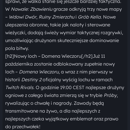
sprawi, że walka stanie się jeszcze bardziej taktyczna.
W
Nawale: Zbawieniu
gracze odkryją trzy nowe mapy
–
Wdowi Dwór
,
Ruiny Zmierzchu
i
Grób Kella
. Nowe
ulepszenia obronne, takie jak naloty i sterowane
wieżyczki, dodają świeży wymiar taktycznej rozgrywki,
umożliwiając drużynom skuteczniejsze dominowanie
pola bitwy.
[h2]Nowy loch – Domena Wieczoru[/h2]Już 11
października zostanie odblokowany zupełnie nowy
loch –
Domena Wieczoru
, a wraz z nim pierwszy w
historii
Destiny 2
oficjalny wyścig lochu w ramach
Twitch Rivals
. O godzinie 19:00 CEST najlepsze drużyny
ogniowe z całego świata zmierzą się w trybie
Próby
,
rywalizując o chwałę i nagrody. Zawody będą
transmitowane na żywo, a dla najlepszych z
najlepszych czeka wyjątkowy emblemat oraz prawo
do przechwałek!