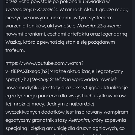
przez Echo powstałe po pokonaniu Świadka w
Ostatecznym Kształcie
. W ramach Aktu I gracze mogą
cieszyć się nowymi funkcjami, w tym systemem
warzenia toników, aktywnością
Nawała: Zbawienie
,
nowymi broniami, cechami artefaktu oraz legendarną
Ważką, która z pewnością stanie się pożądanym
trofeum.
https://www.youtube.com/watch?
v=tiEPAXBxsqo[h2]Mroźne aktualizacje i egzotyczny
sprzęt[/h2]
Destiny 2: Widmo
wprowadza również
nowe modyfikacje stazy oraz ekscytujące aktualizacje
egzotycznego pancerza dla wszystkich użytkowników
tej mroźnej mocy. Jednym z najbardziej
wyczekiwanych dodatków jest inspirowany wampirami
egzotyczny granatnik stazy
Aletonim
, który zapewnia
specjalną i ciężką amunicję dla drużyn ogniowych, co