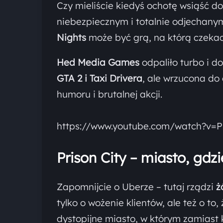
Czy mieliście kiedyś ochotę wsiąść do
niebezpiecznym i totalnie odjechanym m
Nights
może być grą, na którą czekac
Hed Media Games
odpaliło turbo i 
GTA 2 i Taxi Drivera
, ale wrzucona d
humoru i brutalnej akcji.
https://www.youtube.com/watch?v=
Prison City – miasto, gdzi
Zapomnijcie o Uberze – tutaj rządzi
ż
tylko o wożenie klientów, ale też o to
dystopijne miasto, w którym zamiast