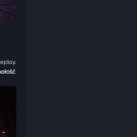
eplay.
małość