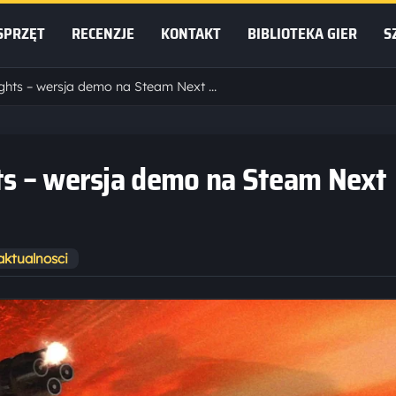
SPRZĘT
RECENZJE
KONTAKT
BIBLIOTEKA GIER
S
CyberTaxi: Lunatic Nights – wersja demo na Steam Next Fest
hts – wersja demo na Steam Next
aktualnosci