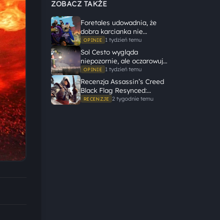
ZOBACZ TAKŻE
Foretales udowadnia, że
dobra karcianka nie
potrzebuje wielkiego
1 tydzień temu
OPINIE
świata, żeby opowiedzieć
Sol Cesto wygląda
dużą historię
niepozornie, ale oczarowuje
gameplayem
1 tydzień temu
OPINIE
Recenzja Assassin’s Creed
Black Flag Resynced:
Ubisoft tego nie zepsuł
2 tygodnie temu
RECENZJE