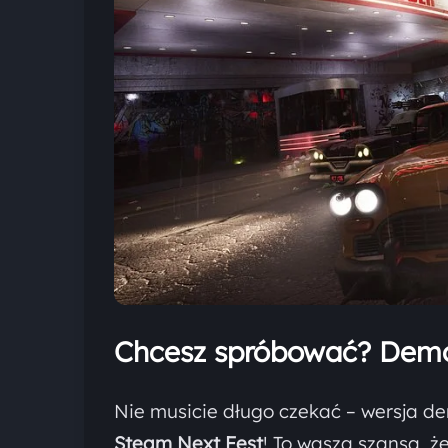
Chcesz spróbować? Demo 
Nie musicie długo czekać – wersja d
Steam Next Fest
! To wasza szansa, ż