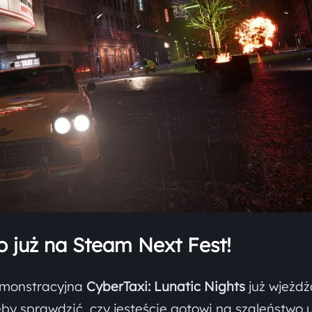
już na Steam Next Fest!
emonstracyjna
CyberTaxi: Lunatic Nights
już wjeżdż
eby sprawdzić, czy jesteście gotowi na szaleństwo u