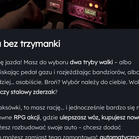
 bez trzymanki
ię jazda! Masz do wyboru
dwa tryby walki
– albo
iskając pedał gazu i rozjeżdżając bandziorów, alb
ziej… osobiście. Broń? Wybór należy do ciebie. Wol
czy stalowy zderzak
?
 taksówki, to masz rację… i jednocześnie bardzo się m
rawne
RPG akcji
, gdzie
ulepszasz wóz, kupujesz now
żesz rozbudować swoje auto – chcesz dodać
oro możesz zamiast tego zamontować
automatyczn