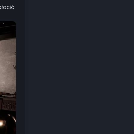
płacić