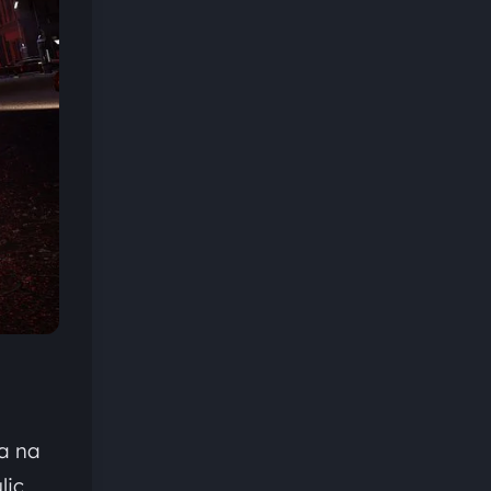
a na
lic