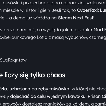
 taksówki i przejechać się po najbardziej szalonym
ieście w historii gier? Jeśli tak, to
CyberTaxi: Lu
ie – a demo już wjeżdża na
Steam Next Fest
!
dostarcza nam coś, co wygląda jak mieszanka
Mad 
o cyberpunkowego kotła z masą wybuchów, czarne
PSLqR6qntpw
e liczy się tylko chaos
ółta, uzbrojona po zęby taksówka
, w której nie cho
, żeby
dojechać do celu w jednym kawałku
.
Prison Ci
 kierowców dostajesz maniaków za kółkiem, a zami