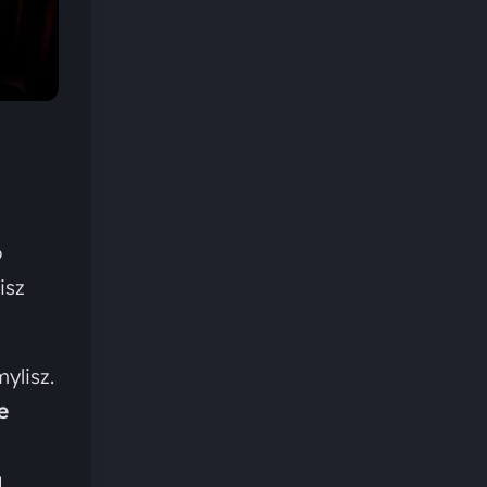
o
isz
ylisz.
e
ą