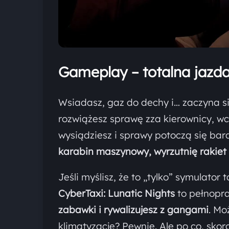
Gameplay – totalna jazda
Wsiadasz, gaz do dechy i… zaczyna s
rozwiążesz sprawę zza kierownicy, wc
wysiądziesz i sprawy potoczą się bard
karabin maszynowy, wyrzutnię rakiet 
Jeśli myślisz, że to „tylko” symulator
CyberTaxi: Lunatic Nights
to pełnop
zabawki i rywalizujesz z gangami
. Mo
klimatyzację? Pewnie. Ale po co, sk