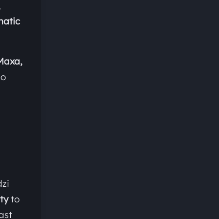
,
natic
Maxa,
go
dzi
ty
to
ast