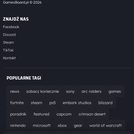
GamesBoard.pl © 2026
ZNAJDŹ NAS
Facebook
Discord
Steam
TikTok
Kontakt
POPULARNE TAGI
news
zobacz koniecznie
sony
arc raiders
games
fortnite
steam
ps5
embark studios
blizzard
poradnik
featured
capcom
crimson desert
nintendo
microsoft
xbox
gear
world of warcraft