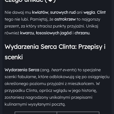
Nie dawaj mu
kwiatów
,
surowych rud
ani
węgla
.
Clint
tego nie lubi. Pamiętaj, że
ostrokrzew
to najgorszy
prezent, za który stracisz punkty przyjaźni. Unikaj
również
kwarcu
,
łososiowych jagód
i
chrzanu
.
Wydarzenia Serca Clinta: Przepisy i
scenki
Wydarzenia Serca
(ang.
heart events
) to specjalne
scenki fabularne, które odblokowują się po osiągnięciu
określonego poziomu przyjaźni z mieszkańcem. W
przypadku Clinta, oprócz wglądu w jego historię,
zostaniesz nagrodzony unikalnymi przepisami
kulinarnymi wysyłanymi pocztą.