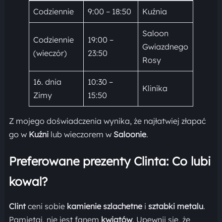
Codziennie
9:00 – 18:50
Kuźnia
Saloon
Codziennie
19:00 –
Gwiazdnego
(wieczór)
23:50
Rosy
16. dnia
10:30 –
Klinika
Zimy
15:50
Z mojego doświadczenia wynika, że najłatwiej złapać
go w
Kuźni
lub wieczorem w
Saloonie
.
Preferowane prezenty Clinta: Co lubi
kowal?
Clint
ceni sobie
kamienie szlachetne
i
sztabki metalu
.
Pamiętaj, nie jest fanem
kwiatów
. Upewnij się, że