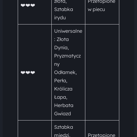
złota,
Przetopione
❤️❤️❤️
Sztabka
w piecu
irydu
Uniwersalne
: Złota
Dynia,
Pryzmatycz
ny
❤️❤️❤️
Odłamek,
Perła,
Królicza
Łapa,
Herbata
Gwiazd
Sztabka
miedzi,
Przetopione