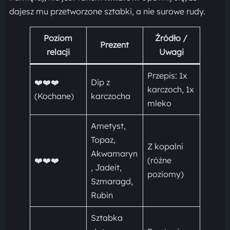
dajesz mu przetworzone sztabki, a nie surowe rudy.
Poziom
Źródło /
Prezent
relacji
Uwagi
Przepis: 1x
❤️❤️❤️
Dip z
karczoch, 1x
(Kochane)
karczocha
mleko
Ametyst,
Topaz,
Z kopalni
Akwamaryn
❤️❤️❤️
(różne
, Jadeit,
poziomy)
Szmaragd,
Rubin
Sztabka