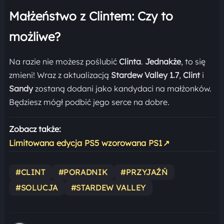
Małżeństwo z Clintem: Czy to
możliwe?
Na razie nie możesz poślubić
Clinta
.
Jednakże
, to się
zmieni! Wraz z aktualizacją
Stardew Valley 1.7
,
Clint
i
Sandy
zostaną dodani jako kandydaci na małżonków.
Będziesz mógł podbić jego serce na dobre.
Zobacz także:
Limitowana edycja PS5 wzorowana PS1
↗
#CLINT
#PORADNIK
#PRZYJAŹŃ
#SOLUCJA
#STARDEW VALLEY