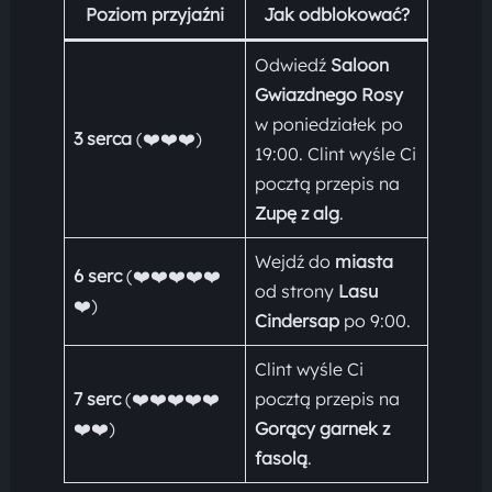
Poziom przyjaźni
Jak odblokować?
Odwiedź
Saloon
Gwiazdnego Rosy
w poniedziałek po
3 serca
(❤️❤️❤️)
19:00. Clint wyśle Ci
pocztą przepis na
Zupę z alg
.
Wejdź do
miasta
6 serc
(❤️❤️❤️❤️❤️
od strony
Lasu
❤️)
Cindersap
po 9:00.
Clint wyśle Ci
7 serc
(❤️❤️❤️❤️❤️
pocztą przepis na
❤️❤️)
Gorący garnek z
fasolą
.