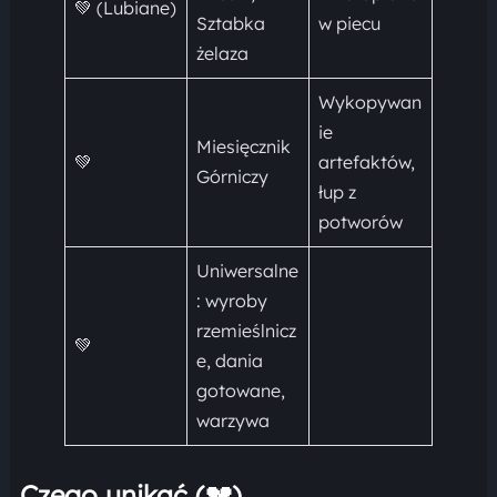
💚 (Lubiane)
Sztabka
w piecu
żelaza
Wykopywan
ie
Miesięcznik
💚
artefaktów,
Górniczy
łup z
potworów
Uniwersalne
: wyroby
rzemieślnicz
💚
e, dania
gotowane,
warzywa
Czego unikać (💔)