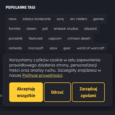
POPULARNE TAGI
news
zobacz koniecznie
sony
arc raiders
games
fortnite
steam
ps5
embark studios
blizzard
poradnik
featured
capcom
crimson desert
nintendo
microsoft
xbox
gear
world of warcraft
solucja
marathon
ubisoft
bungie
recenzja
Korzystamy z plików cookie w celu zapewnienia
prawidłowego działania strony, personalizacji
resident evil requiem
gaming
aktualizacja
pc
treści oraz analizy ruchu. Szczegóły znajdziesz w
naszej
Polityce prywatności
.
epic games
hytale
Akceptuję
Zarządzaj
Odrzuć
wszystkie
zgodami
Polityka prywatności
·
Ustawienia cookies