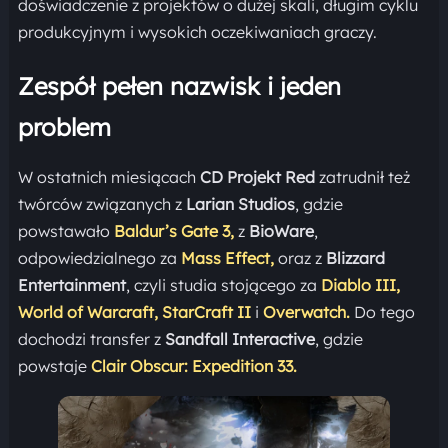
doświadczenie z projektów o dużej skali, długim cyklu
produkcyjnym i wysokich oczekiwaniach graczy.
Zespół pełen nazwisk i jeden
problem
W ostatnich miesiącach
CD Projekt Red
zatrudnił też
twórców związanych z
Larian Studios
, gdzie
powstawało
Baldur’s Gate 3,
z
BioWare
,
odpowiedzialnego za
Mass Effect,
oraz z
Blizzard
Entertainment
, czyli studia stojącego za
Diablo III,
World of Warcraft,
StarCraft II
i
Overwatch.
Do tego
dochodzi transfer z
Sandfall Interactive
, gdzie
powstaje
Clair Obscur: Expedition 33.