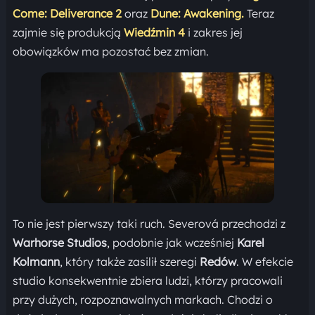
Come: Deliverance 2
oraz
Dune: Awakening.
Teraz
zajmie się produkcją
Wiedźmin 4
i zakres jej
obowiązków ma pozostać bez zmian.
To nie jest pierwszy taki ruch. Severová przechodzi z
Warhorse Studios
, podobnie jak wcześniej
Karel
Kolmann
, który także zasilił szeregi
Redów
. W efekcie
studio konsekwentnie zbiera ludzi, którzy pracowali
przy dużych, rozpoznawalnych markach. Chodzi o