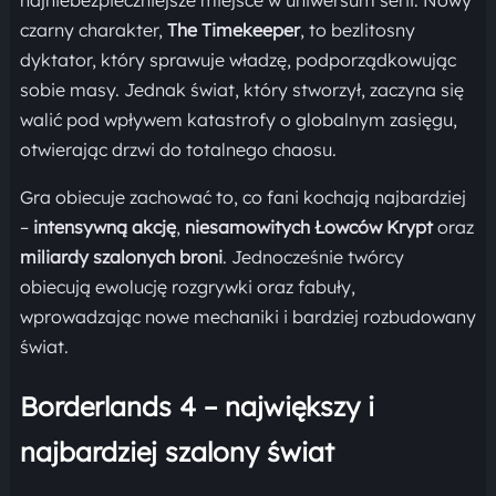
najniebezpieczniejsze miejsce w uniwersum serii. Nowy
czarny charakter,
The Timekeeper
, to bezlitosny
dyktator, który sprawuje władzę, podporządkowując
sobie masy. Jednak świat, który stworzył, zaczyna się
walić pod wpływem katastrofy o globalnym zasięgu,
otwierając drzwi do totalnego chaosu.
Gra obiecuje zachować to, co fani kochają najbardziej
–
intensywną akcję
,
niesamowitych Łowców Krypt
oraz
miliardy szalonych broni
. Jednocześnie twórcy
obiecują ewolucję rozgrywki oraz fabuły,
wprowadzając nowe mechaniki i bardziej rozbudowany
świat.
Borderlands 4 – największy i
najbardziej szalony świat