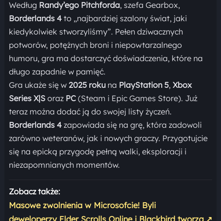
Według
Randy’ego Pitchforda
, szefa Gearbox,
Borderlands 4
to „najbardziej szalony świat, jaki
kiedykolwiek stworzyliśmy”. Pełen dziwacznych
potworów, potężnych broni i niepowtarzalnego
humoru, gra ma dostarczyć doświadczenia, które na
długo zapadnie w pamięć.
Gra ukaże się w
2025 roku
na
PlayStation 5
,
Xbox
Series X|S
oraz
PC
(Steam i Epic Games Store). Już
teraz można dodać ją do swojej listy życzeń.
Borderlands 4
zapowiada się na grę, która zadowoli
zarówno weteranów, jak i nowych graczy. Przygotujcie
się na epicką przygodę pełną walki, eksploracji i
niezapomnianych momentów.
Zobacz także:
Masowe zwolnienia w Microsofcie! Byli
deweloperzy Elder Scrolls Online i Blackbird tworzą
↗