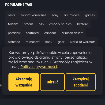
POPULARNE TAGI
news
zobacz koniecznie
sony
arc raiders
games
fortnite
steam
ps5
embark studios
blizzard
poradnik
featured
capcom
crimson desert
nintendo
microsoft
xbox
gear
world of warcraft
solucja
marathon
ubisoft
bungie
recenzja
Korzystamy z plików cookie w celu zapewnienia
prawidłowego działania strony, personalizacji
resident evil requiem
gaming
aktualizacja
pc
treści oraz analizy ruchu. Szczegóły znajdziesz w
naszej
Polityce prywatności
.
epic games
hytale
Akceptuję
Zarządzaj
Odrzuć
wszystkie
zgodami
Polityka prywatności
·
Ustawienia cookies