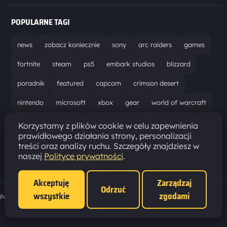
POPULARNE TAGI
news
zobacz koniecznie
sony
arc raiders
games
fortnite
steam
ps5
embark studios
blizzard
poradnik
featured
capcom
crimson desert
nintendo
microsoft
xbox
gear
world of warcraft
solucja
marathon
ubisoft
bungie
recenzja
Korzystamy z plików cookie w celu zapewnienia
prawidłowego działania strony, personalizacji
resident evil requiem
gaming
aktualizacja
pc
treści oraz analizy ruchu. Szczegóły znajdziesz w
naszej
Polityce prywatności
.
epic games
hytale
Akceptuję
Zarządzaj
Odrzuć
wszystkie
zgodami
Polityka prywatności
·
Ustawienia cookies