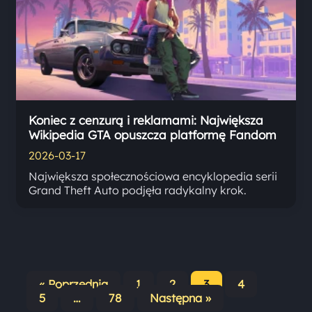
Koniec z cenzurą i reklamami: Największa
Wikipedia GTA opuszcza platformę Fandom
2026-03-17
Największa społecznościowa encyklopedia serii
Grand Theft Auto podjęła radykalny krok.
« Poprzednia
1
2
3
4
Stronicowanie
5
…
78
Następna »