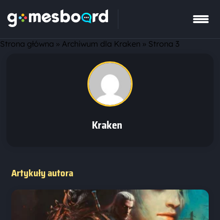
Strona główna
»
Archiwum dla Kraken
»
Strona 3
Kraken
Artykuły autora