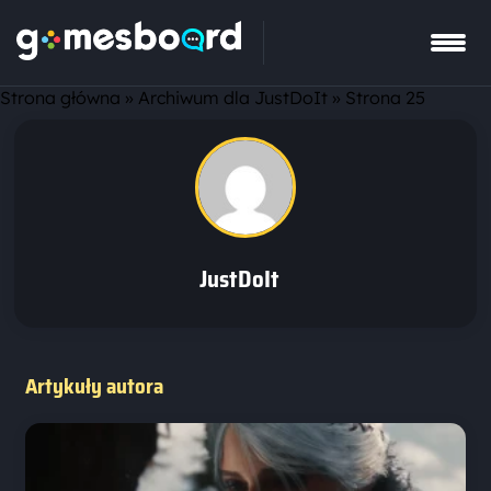
Strona główna
»
Archiwum dla JustDoIt
»
Strona 25
JustDoIt
Artykuły autora