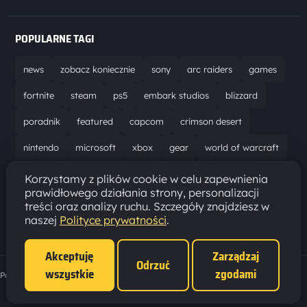
POPULARNE TAGI
news
zobacz koniecznie
sony
arc raiders
games
fortnite
steam
ps5
embark studios
blizzard
poradnik
featured
capcom
crimson desert
nintendo
microsoft
xbox
gear
world of warcraft
solucja
marathon
ubisoft
bungie
recenzja
Korzystamy z plików cookie w celu zapewnienia
prawidłowego działania strony, personalizacji
resident evil requiem
gaming
aktualizacja
pc
treści oraz analizy ruchu. Szczegóły znajdziesz w
naszej
Polityce prywatności
.
epic games
hytale
Akceptuję
Zarządzaj
Odrzuć
wszystkie
zgodami
Polityka prywatności
·
Ustawienia cookies