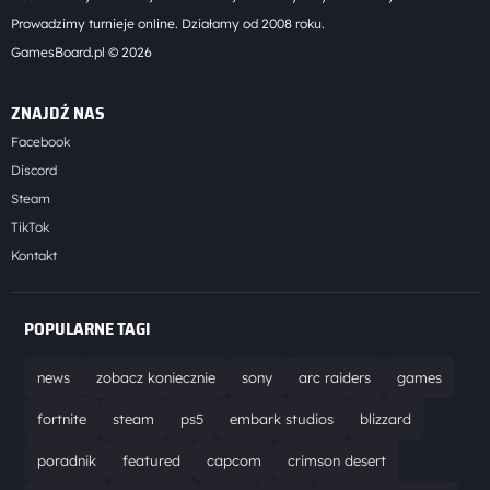
Prowadzimy turnieje online. Działamy od 2008 roku.
GamesBoard.pl © 2026
ZNAJDŹ NAS
Facebook
Discord
Steam
TikTok
Kontakt
POPULARNE TAGI
news
zobacz koniecznie
sony
arc raiders
games
fortnite
steam
ps5
embark studios
blizzard
poradnik
featured
capcom
crimson desert