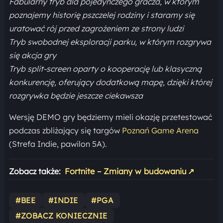
Fabularny tryb dla pojedynczego gracza, w którym
poznajemy historię pszczelej rodziny i staramy się
uratować rój przed zagrożeniem ze strony ludzi
Tryb swobodnej eksploracji parku, w którym rozgrywa
się akcja gry
Tryb split-screen oparty o kooperację lub klasyczną
konkurencję, oferujący dodatkową mapę, dzięki której
rozgrywka będzie jeszcze ciekawsza
Wersję DEMO gry będziemy mieli okazję przetestować
podczas zbliżający się targów
Poznań Game Arena
(Strefa Indie, pawilon 5A).
Zobacz także:
Fortnite – Zmiany w budowaniu
↗
#BEE
#INDIE
#PGA
#ZOBACZ KONIECZNIE