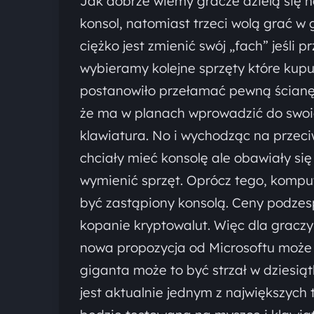
Jak dobrze wiemy gracze dzielą się na
konsol, natomiast trzeci wolą grać w
ciężko jest zmienić swój „fach” jeśli 
wybieramy kolejne sprzęty które kupu
postanowiło przełamać pewną ścianę i
że ma w planach wprowadzić do swoich
klawiatura. No i wychodząc na przeci
chciały mieć konsolę ale obawiały si
wymienić sprzęt. Oprócz tego, komput
być zastąpiony konsolą. Ceny podzes
kopanie kryptowalut. Więc dla graczy
nowa propozycja od Microsoftu może 
giganta może to być strzał w dziesiąt
jest aktualnie jednym z największych