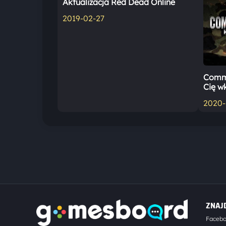
Aktualizacja Red Dead Online
2019-02-27
Comma
Cię w
2020-
ZNAJ
Faceb