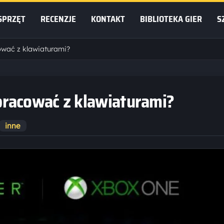
SPRZĘT
RECENZJE
KONTAKT
BIBLIOTEKA GIER
S
wać z klawiaturami?
racować z klawiaturami?
inne