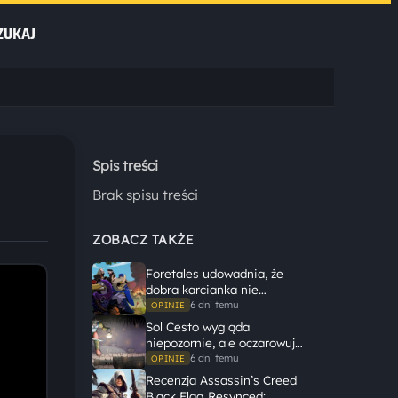
ZUKAJ
Spis treści
Brak spisu treści
ZOBACZ TAKŻE
Foretales udowadnia, że
dobra karcianka nie
potrzebuje wielkiego
6 dni temu
OPINIE
świata, żeby opowiedzieć
Sol Cesto wygląda
dużą historię
niepozornie, ale oczarowuje
gameplayem
6 dni temu
OPINIE
Recenzja Assassin’s Creed
Black Flag Resynced: