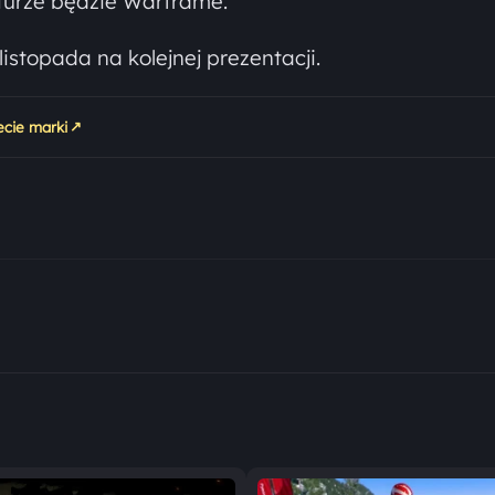
turze będzie Warframe.
istopada na kolejnej prezentacji.
↗
ecie marki