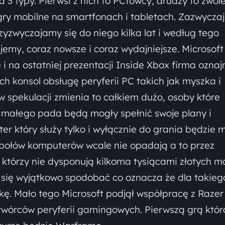
 3 typy. Pierwsi z nich to PCtowcy, drudzy to zwol
 gry mobilne na smartfonach i tabletach. Zazwyczaj
przyzwyczajamy się do niego kilka lat i według tego
jemy, coraz nowsze i coraz wydajniejsze. Microsoft
 na ostatniej prezentacji Inside Xbox firma oznaj
 konsol obsługę peryferii PC takich jak myszka i
w spekulacji zmienia to całkiem dużo, osoby które
ę małego pada będą mogły spełnić swoje plany i
er który służy tylko i wyłącznie do grania będzie 
połów komputerów wcale nie opadają a to przez
 którzy nie dysponują kilkoma tysiącami złotych m
się wyjątkowo spodobać co oznacza że dla takieg
kę. Mało tego Microsoft podjął współpracę z Razer
 twórców peryferii gamingowych. Pierwszą grą któr