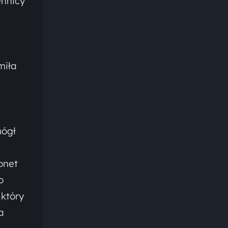
ennicy
miła
mógł
onet
o
 który
a