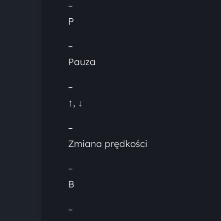
–
P
–
Pauza
–
↑, ↓
–
Zmiana prędkości
–
B
–