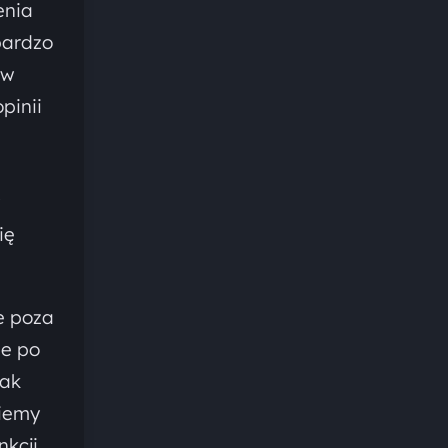
enia
bardzo
 w
pinii
ię
e poza
ie po
nak
ziemy
nkcji