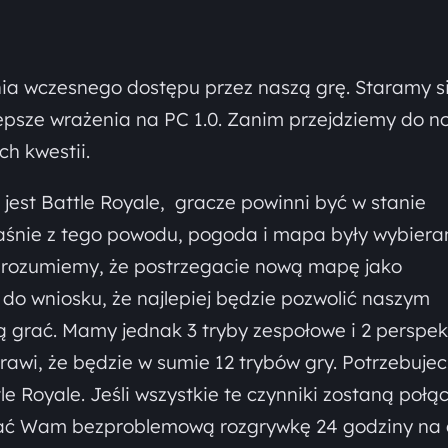
nia wczesnego dostępu przez naszą grę. Staramy si
psze wrażenia na PC 1.0. Zanim przejdziemy do n
h kwestii.
est Battle Royale, gracze powinni być w stanie
aśnie z tego powodu, pogoda i mapa były wybiera
 i rozumiemy, że postrzegacie nową mapę jako
 do wniosku, że najlepiej będzie pozwolić naszym
 grać. Mamy jednak 3 tryby zespołowe i 2 perspe
awi, że będzie w sumie 12 trybów gry. Potrzebujec
e Royale. Jeśli wszystkie te czynniki zostaną połą
wać Wam bezproblemową rozgrywkę 24 godziny na 