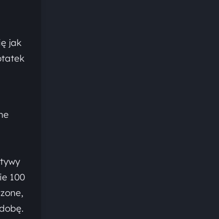
ę jak
otatek
ne
ktywy
ie 100
czone,
dobę.