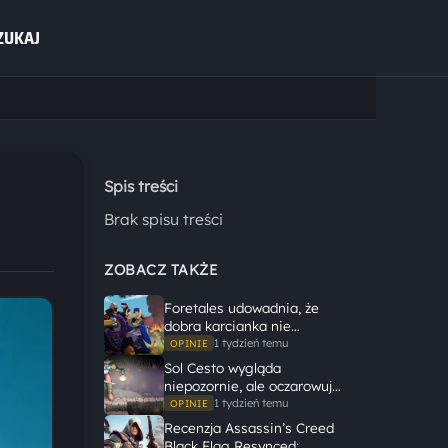
ZUKAJ
Spis treści
Brak spisu treści
ZOBACZ TAKŻE
Foretales udowadnia, że
dobra karcianka nie
potrzebuje wielkiego
1 tydzień temu
OPINIE
świata, żeby opowiedzieć
Sol Cesto wygląda
dużą historię
niepozornie, ale oczarowuje
gameplayem
1 tydzień temu
OPINIE
Recenzja Assassin’s Creed
Black Flag Resynced: