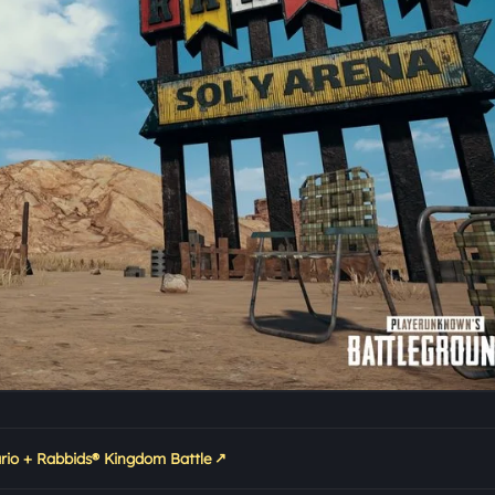
↗
rio + Rabbids® Kingdom Battle