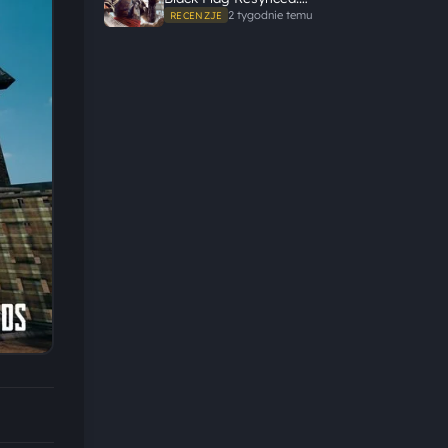
Ubisoft tego nie zepsuł
2 tygodnie temu
RECENZJE