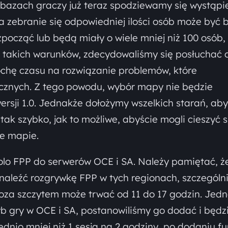
 bazach graczy już teraz spodziewamy się wystąpi
 zebranie się odpowiedniej ilości osób może być 
zpocząć lub będą miały o wiele mniej niż 100 osób,
takich warunków, zdecydowaliśmy się posłuchać o
ochę czasu na rozwiązanie problemów, które
cznych. Z tego powodu, wybór mapy nie będzie
rsji 1.0. Jednakże dołożymy wszelkich starań, aby
ak szybko, jak to możliwe, abyście mogli cieszyć s
ie mapie.
lo FPP do serwerów OCE i SA. Należy pamiętać, ż
naleźć rozgrywkę FPP w tych regionach, szczególn
oza szczytem może trwać od 11 do 17 godzin. Jed
yb gry w OCE i SA, postanowiliśmy go dodać i będ
ednio mniej niż 1 sesja na 2 godziny, po dodaniu fu