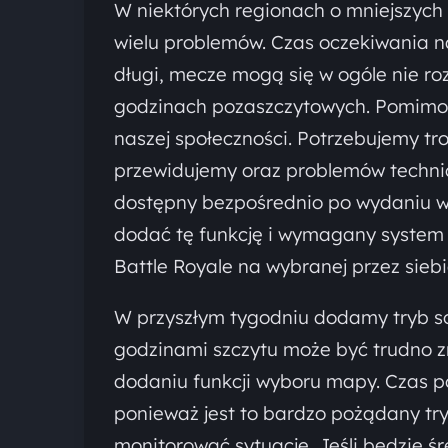
W niektórych regionach o mniejszych
wielu problemów. Czas oczekiwania na
długi, mecze mogą się w ogóle nie ro
godzinach pozaszczytowych. Pomimo 
naszej społeczności. Potrzebujemy tr
przewidujemy oraz problemów techni
dostępny bezpośrednio po wydaniu we
dodać tę funkcję i wymagany system t
Battle Royale na wybranej przez sieb
W przyszłym tygodniu dodamy tryb so
godzinami szczytu może być trudno z
dodaniu funkcji wyboru mapy. Czas p
ponieważ jest to bardzo pożądany tr
monitorować sytuację. Jeśli będzie śr