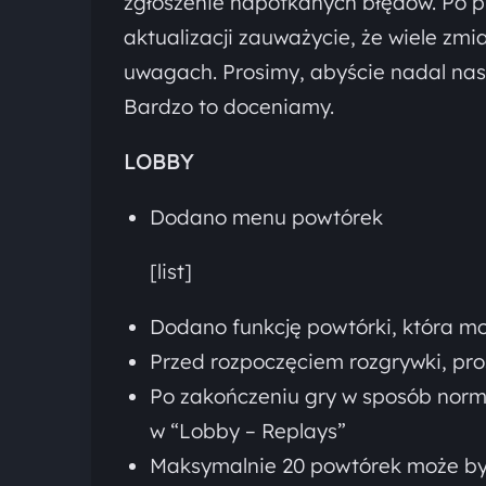
zgłoszenie napotkanych błędów. Po prz
aktualizacji zauważycie, że wiele zm
uwagach. Prosimy, abyście nadal nas
Bardzo to doceniamy.
LOBBY
Dodano menu powtórek
[list]
Dodano funkcję powtórki, która m
Przed rozpoczęciem rozgrywki, pr
Po zakończeniu gry w sposób norm
w “Lobby – Replays”
Maksymalnie 20 powtórek może być