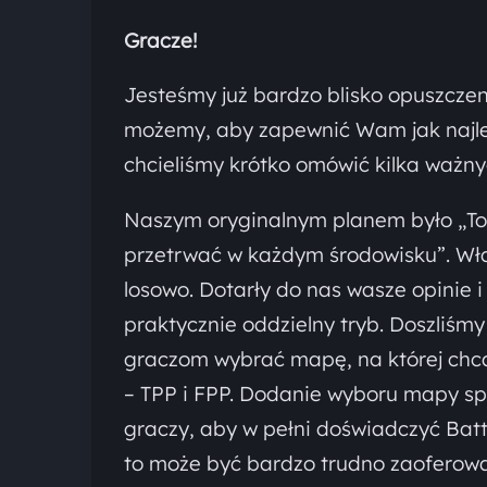
Gracze!
Jesteśmy już bardzo blisko opuszcze
możemy, aby zapewnić Wam jak najle
chcieliśmy krótko omówić kilka ważnyc
Naszym oryginalnym planem było „To j
przetrwać w każdym środowisku”. Wł
losowo. Dotarły do nas wasze opinie
praktycznie oddzielny tryb. Doszliśmy
graczom wybrać mapę, na której chcą
– TPP i FPP. Dodanie wyboru mapy spr
graczy, aby w pełni doświadczyć Battl
to może być bardzo trudno zaofero