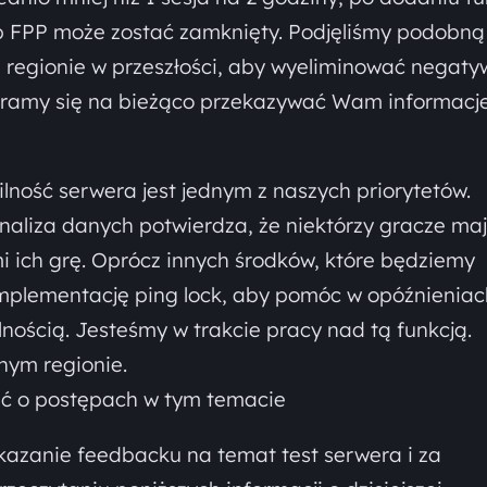
b FPP może zostać zamknięty. Podjęliśmy podobną
 regionie w przeszłości, aby wyeliminować negat
aramy się na bieżąco przekazywać Wam informacje
ilność serwera jest jednym z naszych priorytetów.
naliza danych potwierdza, że niektórzy gracze ma
i ich grę. Oprócz innych środków, które będziemy
implementację ping lock, aby pomóc w opóźnieniac
lnością. Jesteśmy w trakcie pracy nad tą funkcją.
dnym regionie.
ć o postępach w tym temacie
azanie feedbacku na temat test serwera i za