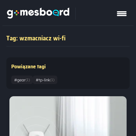
Tag: wzmacniacz wi-fi
Powiązane tagi
#gear
#tp-link
(1)
(1)