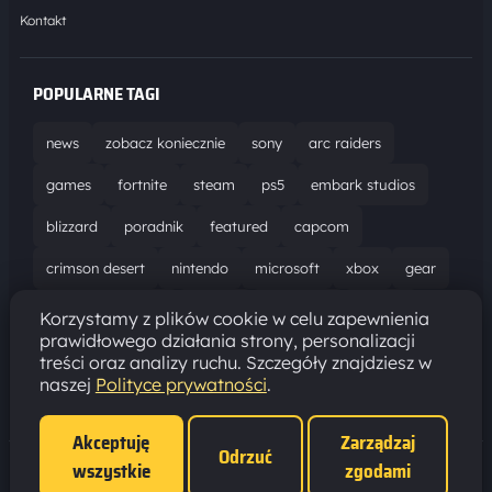
Kontakt
POPULARNE TAGI
news
zobacz koniecznie
sony
arc raiders
games
fortnite
steam
ps5
embark studios
blizzard
poradnik
featured
capcom
crimson desert
nintendo
microsoft
xbox
gear
world of warcraft
solucja
marathon
ubisoft
Korzystamy z plików cookie w celu zapewnienia
prawidłowego działania strony, personalizacji
bungie
recenzja
resident evil requiem
gaming
treści oraz analizy ruchu. Szczegóły znajdziesz w
naszej
Polityce prywatności
.
aktualizacja
pc
epic games
hytale
Akceptuję
Zarządzaj
Odrzuć
wszystkie
zgodami
Polityka prywatności
·
Ustawienia cookies