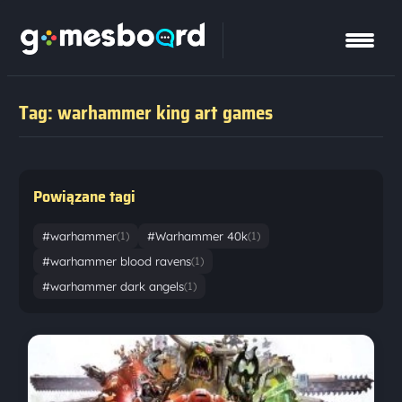
Tag: warhammer king art games
Powiązane tagi
#warhammer
#Warhammer 40k
(1)
(1)
#warhammer blood ravens
(1)
#warhammer dark angels
(1)