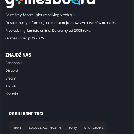
Jesteśmy fanami gier wszelkiego rodzaju.
Dostarczamy informacji na temat najciekawszych tytułów na rynku.
Prowadzimy turnieje online. Działamy od 2008 roku.
GamesBoard.pl © 2026
ZNAJDŹ NAS
Facebook
Discord
Steam
TikTok
Kontakt
POPULARNE TAGI
news
zobacz koniecznie
sony
arc raiders