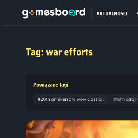
AKTUALNOŚCI
Tag: war efforts
Powiązane tagi
#20th anniversary wow classic
#ahn qiraji
(1)
(