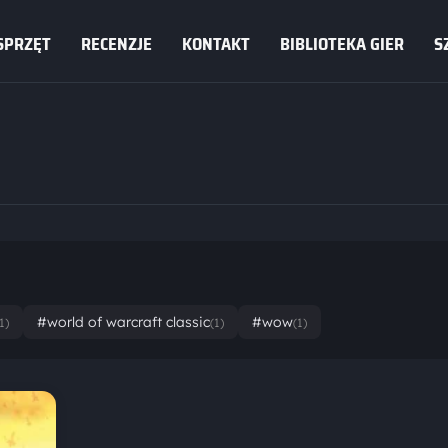
SPRZĘT
RECENZJE
KONTAKT
BIBLIOTEKA GIER
S
#world of warcraft classic
#wow
1)
(1)
(1)