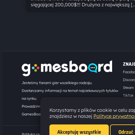
sięgającej 200,000$!!! Drużyna z największą [
ZNAJ
Faceb
Discor
Jesteśmy fanami gier wszelkiego rodzaju.
Steam
Dostarczamy informacji na temat najciekawszych tytułów
TikTok
na rynku.
Kontak
Prowadzimy turnieje online. Działamy od 2008 roku.
Korzystamy z plików cookie w celu zap
GamesBoard.pl © 2026
znajdziesz w naszej
Polityce prywatno
Akceptuję wszystkie
Odrzuć
Polityka prywatności
·
Ustawienia cookies