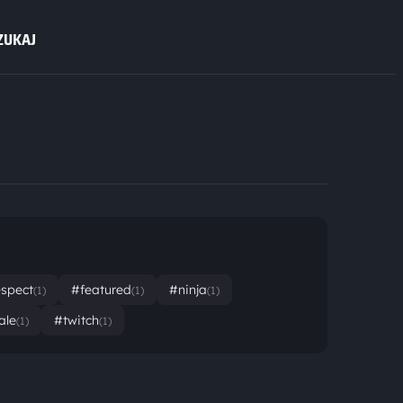
ZUKAJ
espect
#featured
#ninja
(1)
(1)
(1)
ale
#twitch
(1)
(1)