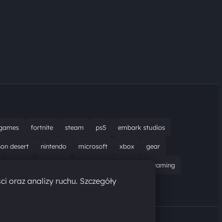
games
fortnite
steam
ps5
embark studios
son desert
nintendo
microsoft
xbox
gear
bungie
recenzja
resident evil requiem
gaming
ci oraz analizy ruchu. Szczegóły