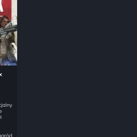
x
cjalny
e
ł
nagród