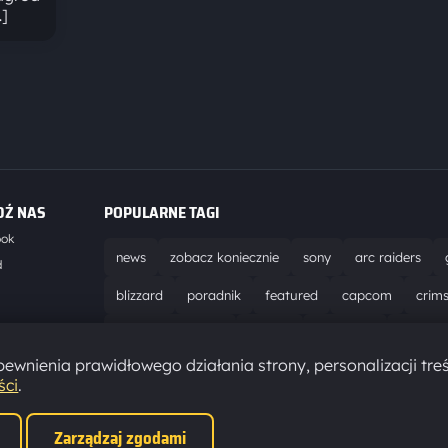
…]
DŹ NAS
POPULARNE TAGI
ook
news
zobacz koniecznie
sony
arc raiders
d
blizzard
poradnik
featured
capcom
crim
world of warcraft
solucja
marathon
ubisoft
t
ewnienia prawidłowego działania strony, personalizacji treś
aktualizacja
pc
epic games
hytale
ści
.
Zarządzaj zgodami