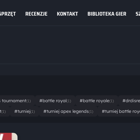
SPRZĘT
RECENZJE
KONTAKT
BIBLIOTEKA GIER
S
s tournament
#battle royal
#battle royale
#drdisr
(1)
(1)
(1)
t
#turniej
#turniej apex legends
#turniej battle roy
(1)
(1)
(1)