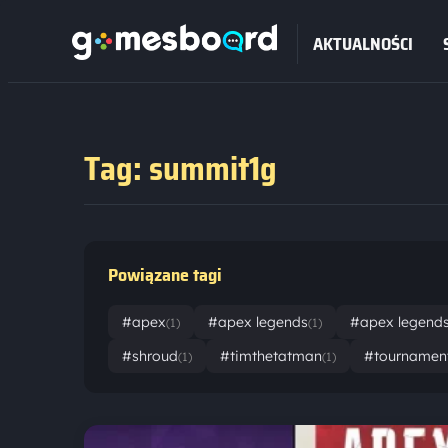
AKTUALNOŚCI
Tag: summit1g
Powiązane tagi
#apex
#apex legends
#apex legend
(1)
(1)
#shroud
#timthetatman
#tournamen
(1)
(1)