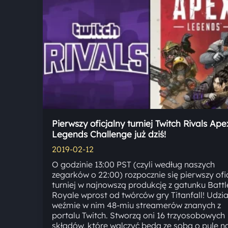
Pierwszy oficjalny turniej Twitch Rivals Ape
Legends Challenge już dziś!
2019-02-12
O godzinie 13:00 PST (czyli według naszych
zegarków o 22:00) rozpocznie się pierwszy ofi
turniej w najnowszą produkcję z gatunku Battl
Royale wprost od twórców gry Titanfall! Udzia
weźmie w nim 48-miu streamerów znanych z
portalu Twitch. Stworzą oni 16 trzyosobowych
składów, które walczyć będą ze sobą o pulę 