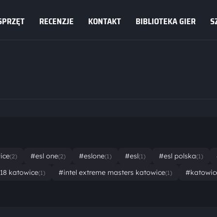
SPRZĘT
RECENZJE
KONTAKT
BIBLIOTEKA GIER
S
ice
#esl one
#eslone
#esl
#esl polska
(2)
(2)
(1)
(1)
(1)
018 katowice
#intel extreme masters katowice
#katowic
(1)
(1)