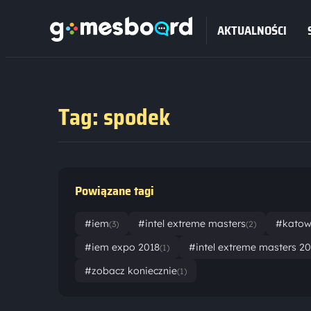
AKTUALNOŚCI
Tag: spodek
Powiązane tagi
#iem
#intel extreme masters
#katow
(3)
(2)
#iem expo 2018
#intel extreme masters 2
(1)
#zobacz koniecznie
(1)