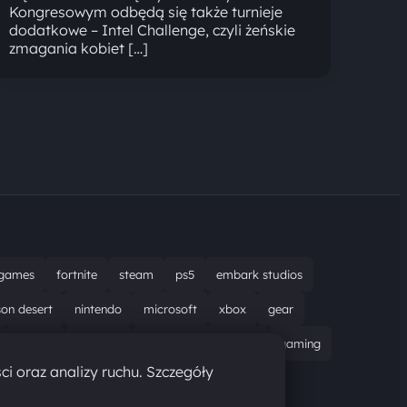
Kongresowym odbędą się także turnieje
dodatkowe – Intel Challenge, czyli żeńskie
zmagania kobiet […]
games
fortnite
steam
ps5
embark studios
son desert
nintendo
microsoft
xbox
gear
bungie
recenzja
resident evil requiem
gaming
ci oraz analizy ruchu. Szczegóły