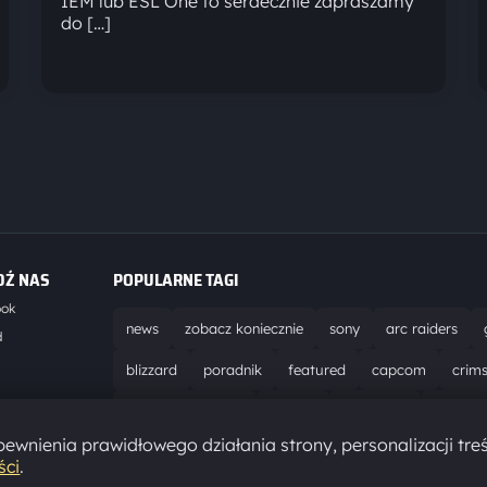
IEM lub ESL One to serdecznie zapraszamy
do […]
DŹ NAS
POPULARNE TAGI
ook
news
zobacz koniecznie
sony
arc raiders
d
blizzard
poradnik
featured
capcom
crim
world of warcraft
solucja
marathon
ubisoft
t
ewnienia prawidłowego działania strony, personalizacji treś
aktualizacja
pc
epic games
hytale
ści
.