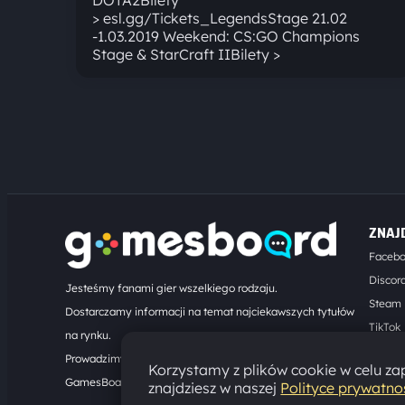
> esl.gg/Tickets_LegendsStage 21.02
-1.03.2019 Weekend: CS:GO Champions
Stage & StarCraft IIBilety >
ZNAJ
Faceb
Discor
Jesteśmy fanami gier wszelkiego rodzaju.
Steam
Dostarczamy informacji na temat najciekawszych tytułów
TikTok
na rynku.
Kontak
Prowadzimy turnieje online. Działamy od 2008 roku.
Korzystamy z plików cookie w celu zap
GamesBoard.pl © 2026
znajdziesz w naszej
Polityce prywatno