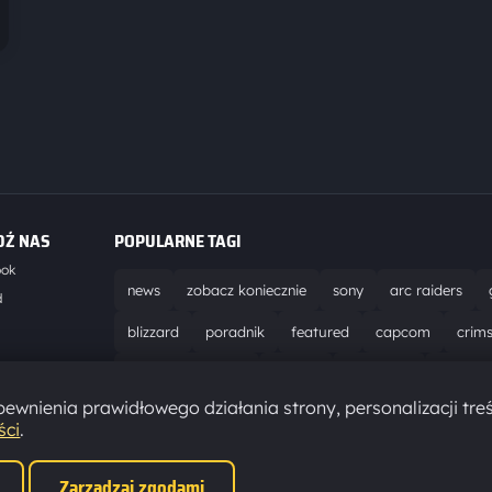
DŹ NAS
POPULARNE TAGI
ook
news
zobacz koniecznie
sony
arc raiders
d
blizzard
poradnik
featured
capcom
crim
world of warcraft
solucja
marathon
ubisoft
t
ewnienia prawidłowego działania strony, personalizacji treś
aktualizacja
pc
epic games
hytale
ści
.
Zarządzaj zgodami