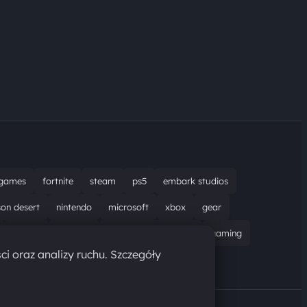
games
fortnite
steam
ps5
embark studios
son desert
nintendo
microsoft
xbox
gear
bungie
recenzja
resident evil requiem
gaming
ci oraz analizy ruchu. Szczegóły