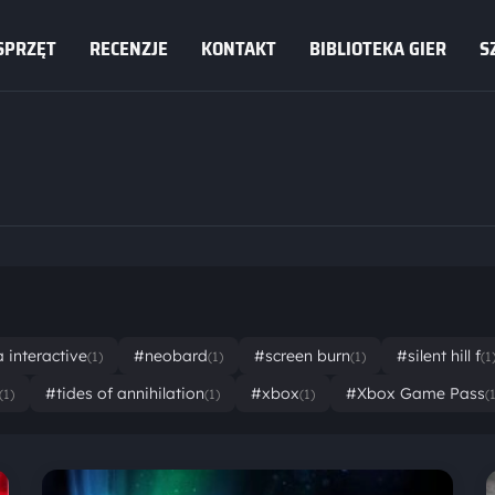
SPRZĘT
RECENZJE
KONTAKT
BIBLIOTEKA GIER
S
interactive
#neobard
#screen burn
#silent hill f
(1)
(1)
(1)
(1
#tides of annihilation
#xbox
#Xbox Game Pass
(1)
(1)
(1)
(