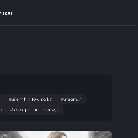
ZUKAJ
#silent hill: townfall
#steam
)
(1)
(1)
#xbox partner review
1)
(1)