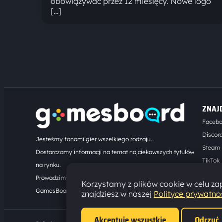
obowiązywać przez 12 miesięcy. Nowe logo
[…]
ZNAJ
Faceb
Discor
Jesteśmy fanami gier wszelkiego rodzaju.
Steam
Dostarczamy informacji na temat najciekawszych tytułów
TikTok
na rynku.
Kontak
Prowadzimy turnieje online. Działamy od 2008 roku.
Korzystamy z plików cookie w celu zap
GamesBoard.pl © 2026
znajdziesz w naszej
Polityce prywatno
Akceptuję wszystkie
Odrzuć