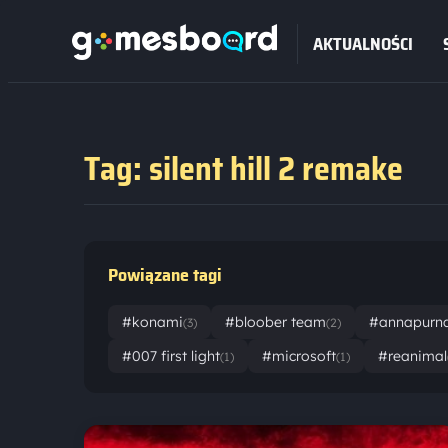
AKTUALNOŚCI
Tag: silent hill 2 remake
Powiązane tagi
#konami
#bloober team
#annapurna 
(3)
(2)
#007 first light
#microsoft
#reanimal
(1)
(1)