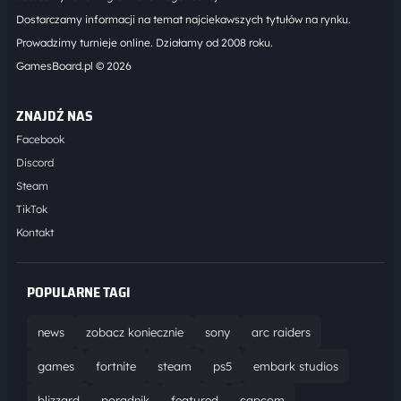
Dostarczamy informacji na temat najciekawszych tytułów na rynku.
Prowadzimy turnieje online. Działamy od 2008 roku.
GamesBoard.pl © 2026
ZNAJDŹ NAS
Facebook
Discord
Steam
TikTok
Kontakt
POPULARNE TAGI
news
zobacz koniecznie
sony
arc raiders
games
fortnite
steam
ps5
embark studios
blizzard
poradnik
featured
capcom