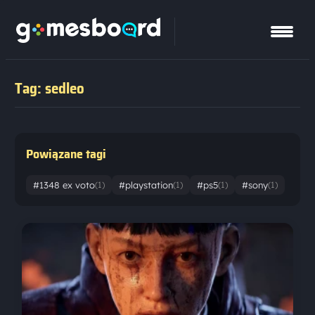
Tag: sedleo
Powiązane tagi
#1348 ex voto
#playstation
#ps5
#sony
(1)
(1)
(1)
(1)