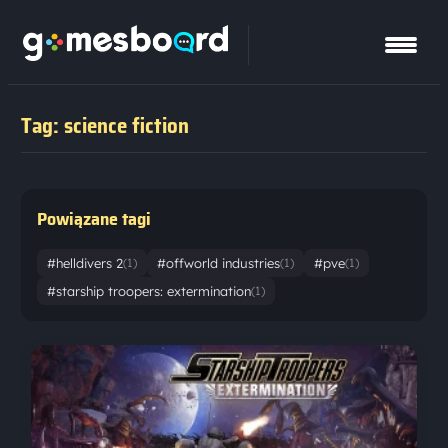
Tag: science fiction
Powiązane tagi
#helldivers 2
#offworld industries
#pve
(1)
(1)
(1)
#starship troopers: extermination
(1)