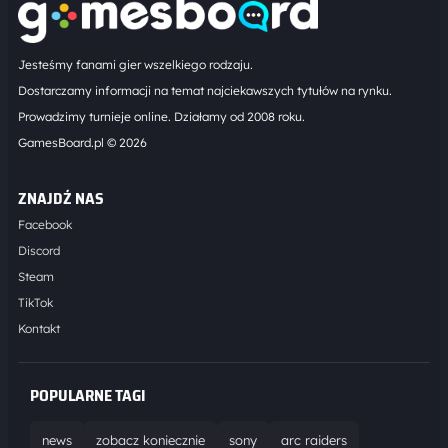
Jesteśmy fanami gier wszelkiego rodzaju.
Dostarczamy informacji na temat najciekawszych tytułów na rynku.
Prowadzimy turnieje online. Działamy od 2008 roku.
GamesBoard.pl © 2026
ZNAJDŹ NAS
Facebook
Discord
Steam
TikTok
Kontakt
POPULARNE TAGI
news
zobacz koniecznie
sony
arc raiders