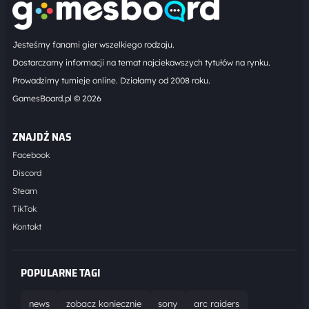
Jesteśmy fanami gier wszelkiego rodzaju.
Dostarczamy informacji na temat najciekawszych tytułów na rynku.
Prowadzimy turnieje online. Działamy od 2008 roku.
GamesBoard.pl © 2026
ZNAJDŹ NAS
Facebook
Discord
Steam
TikTok
Kontakt
POPULARNE TAGI
news
zobacz koniecznie
sony
arc raiders