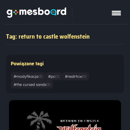
Tag: return to castle wolfenstein
Powiązane tagi
#modyfikacja
#pc
#realrtcw
(1)
(1)
(1)
#the cursed sands
(1)