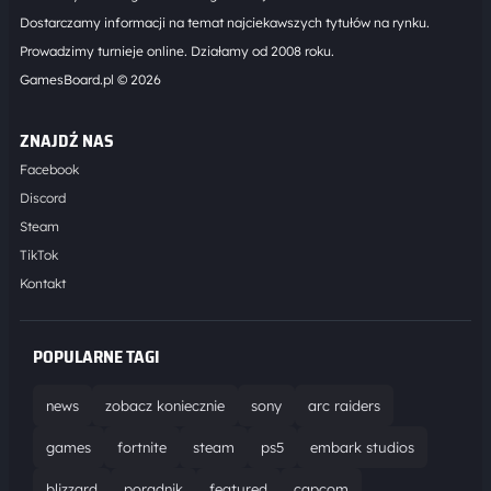
Dostarczamy informacji na temat najciekawszych tytułów na rynku.
Prowadzimy turnieje online. Działamy od 2008 roku.
GamesBoard.pl © 2026
ZNAJDŹ NAS
Facebook
Discord
Steam
TikTok
Kontakt
POPULARNE TAGI
news
zobacz koniecznie
sony
arc raiders
games
fortnite
steam
ps5
embark studios
blizzard
poradnik
featured
capcom