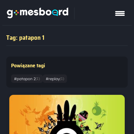
Tag: patapon 1
Powiązane tagi
#patapon 2
#replay
(1)
(1)