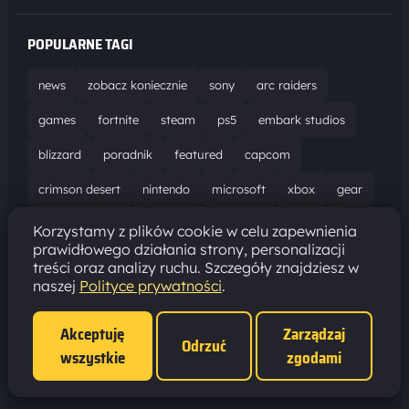
POPULARNE TAGI
news
zobacz koniecznie
sony
arc raiders
games
fortnite
steam
ps5
embark studios
blizzard
poradnik
featured
capcom
crimson desert
nintendo
microsoft
xbox
gear
world of warcraft
solucja
marathon
ubisoft
Korzystamy z plików cookie w celu zapewnienia
prawidłowego działania strony, personalizacji
bungie
recenzja
resident evil requiem
gaming
treści oraz analizy ruchu. Szczegóły znajdziesz w
naszej
Polityce prywatności
.
aktualizacja
pc
epic games
hytale
Akceptuję
Zarządzaj
Odrzuć
wszystkie
zgodami
Polityka prywatności
·
Ustawienia cookies