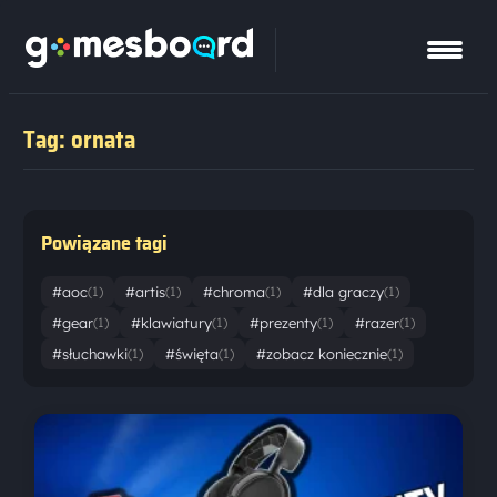
Tag: ornata
Powiązane tagi
#aoc
#artis
#chroma
#dla graczy
(1)
(1)
(1)
(1)
#gear
#klawiatury
#prezenty
#razer
(1)
(1)
(1)
(1)
#słuchawki
#święta
#zobacz koniecznie
(1)
(1)
(1)