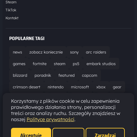
Steam
TikTok
Kontakt
POPULARNE TAGI
news
zobacz koniecznie
sony
arc raiders
games
fortnite
steam
ps5
embark studios
blizzard
poradnik
featured
capcom
crimson desert
nintendo
microsoft
xbox
gear
world of warcraft
solucja
marathon
ubisoft
Korzystamy z plików cookie w celu zapewnienia
prawidłowego działania strony, personalizacji
bungie
recenzja
resident evil requiem
gaming
treści oraz analizy ruchu. Szczegóły znajdziesz w
naszej
Polityce prywatności
.
aktualizacja
pc
epic games
hytale
Akceptuję
Zarządzaj