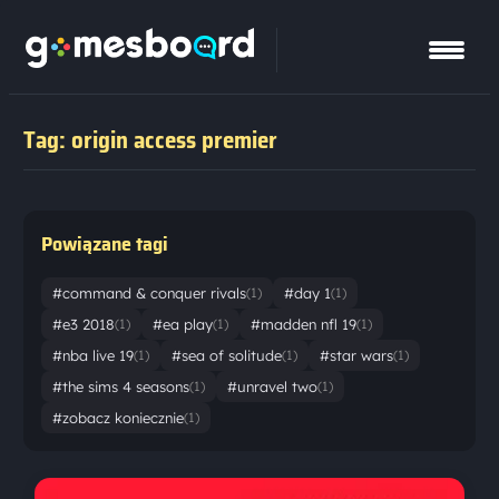
Tag: origin access premier
Powiązane tagi
#command & conquer rivals
#day 1
(1)
(1)
#e3 2018
#ea play
#madden nfl 19
(1)
(1)
(1)
#nba live 19
#sea of solitude
#star wars
(1)
(1)
(1)
#the sims 4 seasons
#unravel two
(1)
(1)
#zobacz koniecznie
(1)