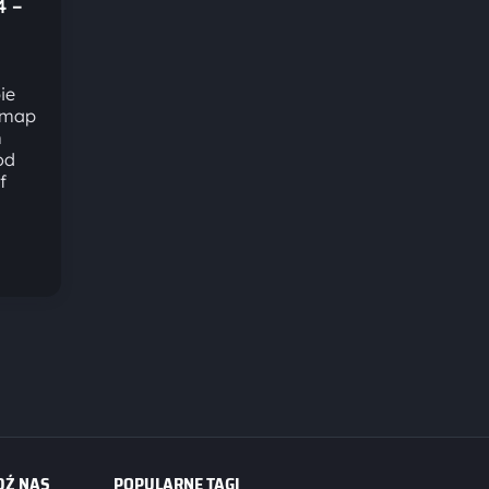
4 –
ie
h map
m
od
f
DŹ NAS
POPULARNE TAGI