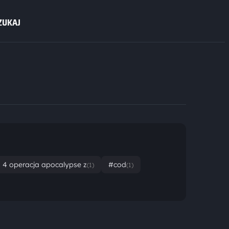
ZUKAJ
ps 4 operacja apocalypse z
#cod
(1)
(1)