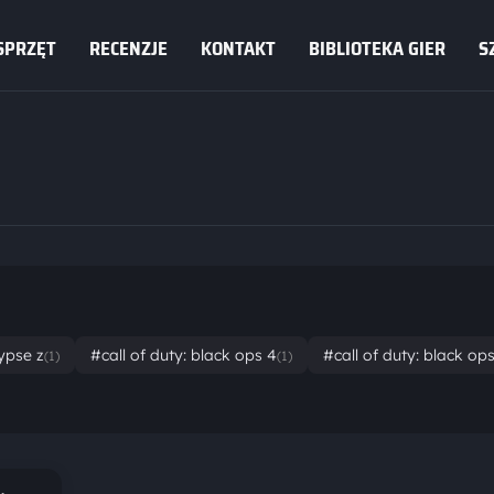
SPRZĘT
RECENZJE
KONTAKT
BIBLIOTEKA GIER
S
ypse z
#call of duty: black ops 4
#call of duty: black o
(1)
(1)