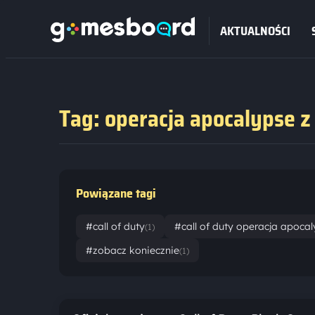
AKTUALNOŚCI
Tag: operacja apocalypse z
Powiązane tagi
#call of duty
#call of duty operacja apocal
(1)
#zobacz koniecznie
(1)