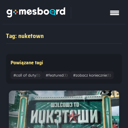
Tag: nuketown
Powiązane tagi
#call of duty
#featured
#zobacz koniecznie
(1)
(1)
(1)