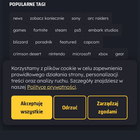
POPULARNE TAGI
news
zobacz koniecznie
sony
arc raiders
games
fortnite
steam
ps5
embark studios
blizzard
poradnik
featured
capcom
crimson desert
nintendo
microsoft
xbox
gear
world of warcraft
solucja
marathon
ubisoft
Korzystamy z plików cookie w celu zapewnienia
prawidłowego działania strony, personalizacji
bungie
recenzja
resident evil requiem
gaming
treści oraz analizy ruchu. Szczegóły znajdziesz w
naszej
Polityce prywatności
.
aktualizacja
pc
epic games
hytale
Akceptuję
Zarządzaj
Odrzuć
wszystkie
zgodami
Polityka prywatności
·
Ustawienia cookies