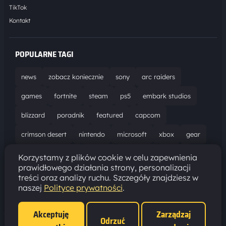
TikTok
Kontakt
POPULARNE TAGI
news
zobacz koniecznie
sony
arc raiders
games
fortnite
steam
ps5
embark studios
blizzard
poradnik
featured
capcom
crimson desert
nintendo
microsoft
xbox
gear
world of warcraft
solucja
marathon
ubisoft
Korzystamy z plików cookie w celu zapewnienia
prawidłowego działania strony, personalizacji
bungie
recenzja
resident evil requiem
gaming
treści oraz analizy ruchu. Szczegóły znajdziesz w
naszej
Polityce prywatności
.
aktualizacja
pc
epic games
hytale
Akceptuję
Zarządzaj
Odrzuć