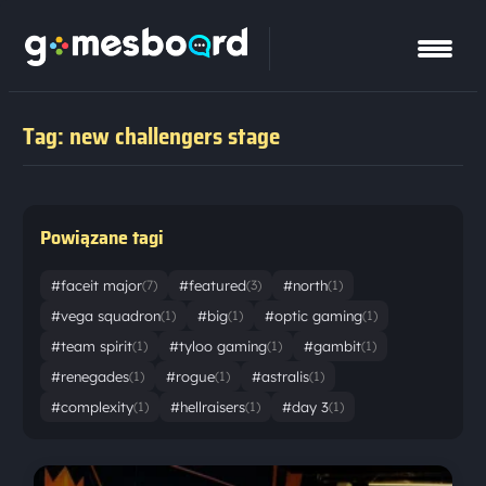
Tag: new challengers stage
Powiązane tagi
#faceit major
#featured
#north
(7)
(3)
(1)
#vega squadron
#big
#optic gaming
(1)
(1)
(1)
#team spirit
#tyloo gaming
#gambit
(1)
(1)
(1)
#renegades
#rogue
#astralis
(1)
(1)
(1)
#complexity
#hellraisers
#day 3
(1)
(1)
(1)