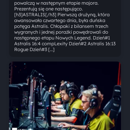
powalczą w następnym etapie majora.
Prezentują się one następująco.
[h3]ASTRALIS[/h3] Pierwszą drużyną, która
awansowała czwartego dnia, była duńska
potęga Astralis. Chłopaki z bilansem trzech
wygranych i jednej porażki powędrowali do
następnego etapu Nowych Legend. Dzień#1
Astralis 16:4 compLexity Dzień#2 Astralis 16:13
Rogue Dzień#3 […]