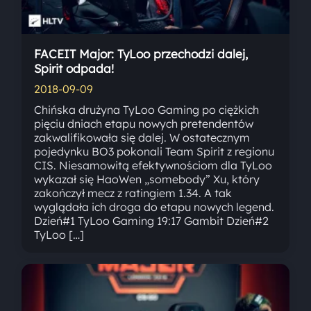
FACEIT Major: TyLoo przechodzi dalej,
Spirit odpada!
2018-09-09
Chińska drużyna TyLoo Gaming po ciężkich
pięciu dniach etapu nowych pretendentów
zakwalifikowała się dalej. W ostatecznym
pojedynku BO3 pokonali Team Spirit z regionu
CIS. Niesamowitą efektywnościom dla TyLoo
wykazał się HaoWen „somebody” Xu, który
zakończył mecz z ratingiem 1.34. A tak
wyglądała ich droga do etapu nowych legend.
Dzień#1 TyLoo Gaming 19:17 Gambit Dzień#2
TyLoo […]