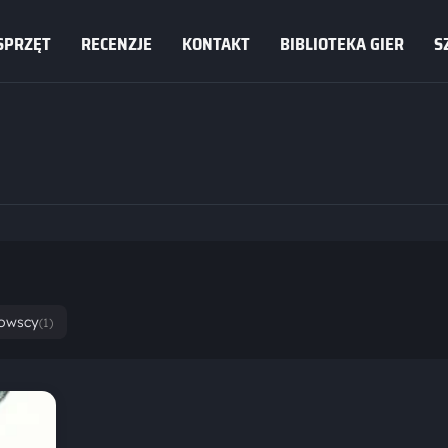
SPRZĘT
RECENZJE
KONTAKT
BIBLIOTEKA GIER
S
owscy
(1)