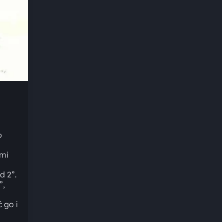
o
ami
d 2”.
”,
 go i