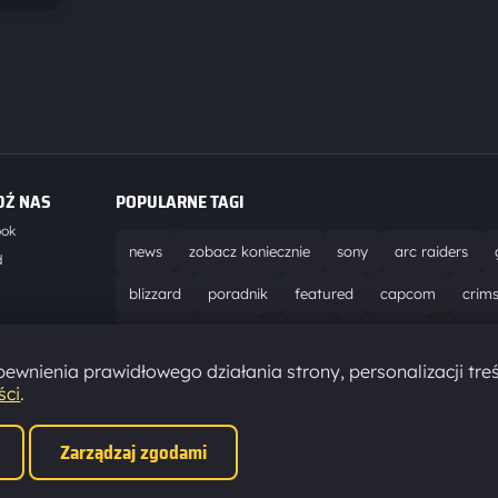
DŹ NAS
POPULARNE TAGI
ook
news
zobacz koniecznie
sony
arc raiders
d
blizzard
poradnik
featured
capcom
crim
world of warcraft
solucja
marathon
ubisoft
t
ewnienia prawidłowego działania strony, personalizacji treś
aktualizacja
pc
epic games
hytale
ści
.
Zarządzaj zgodami