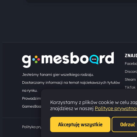
ZNAJ
Faceb
Discor
Jesteśmy fanami gier wszelkiego rodzaju.
Steam
Dostarczamy informacji na temat najciekawszych tytułów
TikTok
na rynku.
Kontak
Prowadzimy turnieje online. Działamy od 2008 roku.
Korzystamy z plików cookie w celu zap
GamesBoard.pl © 2026
znajdziesz w naszej
Polityce prywatno
Akceptuję wszystkie
Odrzuć
Polityka prywatności
·
Ustawienia cookies