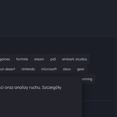
games
fortnite
steam
ps5
embark studios
son desert
nintendo
microsoft
xbox
gear
bungie
recenzja
resident evil requiem
gaming
ci oraz analizy ruchu. Szczegóły