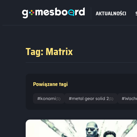
AKTUALNOŚCI
Tag: Matrix
Powiązane tagi
#konami
#metal gear solid 2
#Wach
(1)
(1)