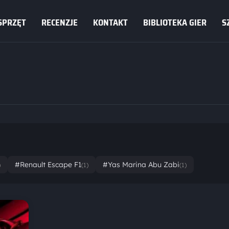
SPRZĘT
RECENZJE
KONTAKT
BIBLIOTEKA GIER
S
#Renault Escape F1
#Yas Marina Abu Zabi
)
(1)
(1)