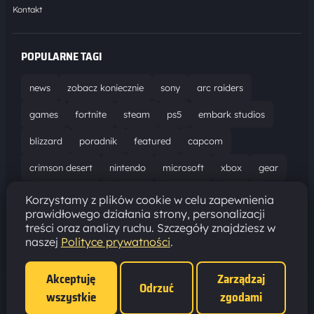
Kontakt
POPULARNE TAGI
news
zobacz koniecznie
sony
arc raiders
games
fortnite
steam
ps5
embark studios
blizzard
poradnik
featured
capcom
crimson desert
nintendo
microsoft
xbox
gear
world of warcraft
solucja
marathon
ubisoft
Korzystamy z plików cookie w celu zapewnienia
prawidłowego działania strony, personalizacji
bungie
recenzja
resident evil requiem
gaming
treści oraz analizy ruchu. Szczegóły znajdziesz w
naszej
Polityce prywatności
.
aktualizacja
pc
epic games
hytale
Akceptuję
Zarządzaj
Odrzuć
wszystkie
zgodami
Polityka prywatności
·
Ustawienia cookies