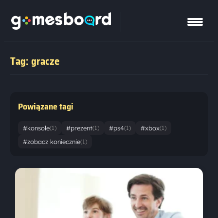
Tag: gracze
Powiązane tagi
#konsole
#prezent
#ps4
#xbox
(1)
(1)
(1)
(1)
#zobacz koniecznie
(1)