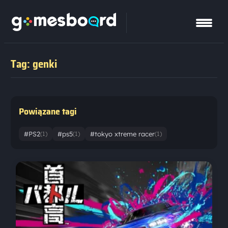
Tag: genki
Powiązane tagi
#PS2
#ps5
#tokyo xtreme racer
(1)
(1)
(1)