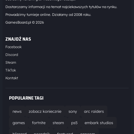
Dostarczamy informacji na temat najciekawszych tytułów na rynku.
Prowadzimy turnieje online. Działamy od 2008 roku.
GamesBoard.pl © 2026
ZNAJDŹ NAS
Facebook
Discord
Steam
TikTok
Kontakt
POPULARNE TAGI
news
zobacz koniecznie
sony
arc raiders
games
fortnite
steam
ps5
embark studios