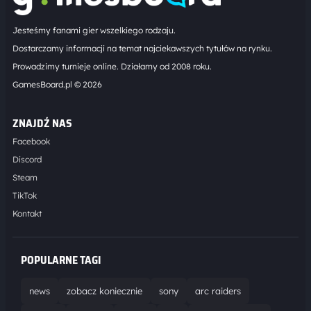
Jesteśmy fanami gier wszelkiego rodzaju.
Dostarczamy informacji na temat najciekawszych tytułów na rynku.
Prowadzimy turnieje online. Działamy od 2008 roku.
GamesBoard.pl © 2026
ZNAJDŹ NAS
Facebook
Discord
Steam
TikTok
Kontakt
POPULARNE TAGI
news
zobacz koniecznie
sony
arc raiders