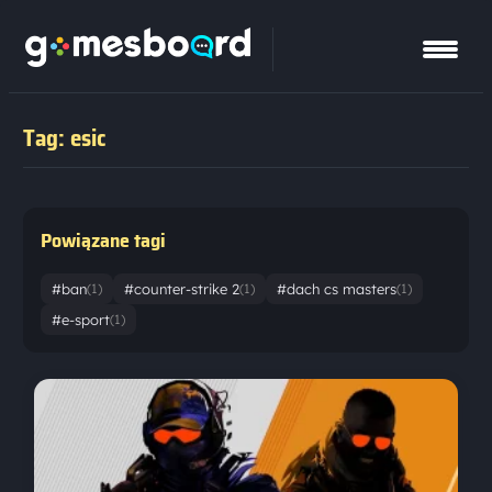
Tag: esic
Powiązane tagi
#ban
#counter-strike 2
#dach cs masters
(1)
(1)
(1)
#e-sport
(1)