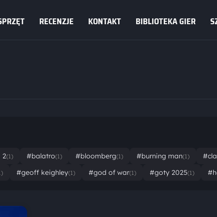
SPRZĘT
RECENZJE
KONTAKT
BIBLIOTEKA GIER
S
 2
#balatro
#bloomberg
#burning man
#cla
(1)
(1)
(1)
(1)
#geoff keighley
#god of war
#goty 2025
#ha
1)
(1)
(1)
(1)