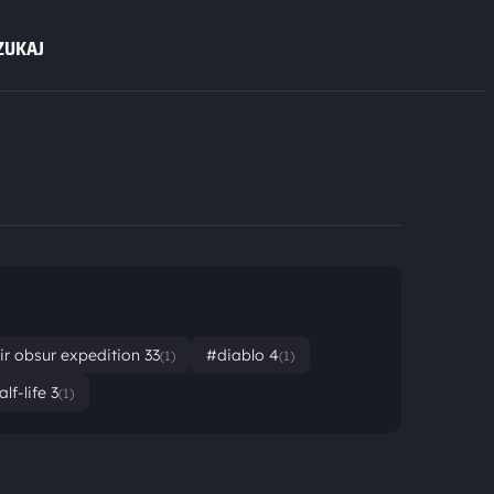
ZUKAJ
ir obsur expedition 33
#diablo 4
(1)
(1)
lf-life 3
(1)