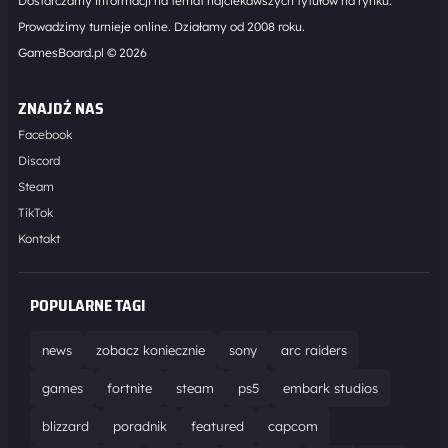
Dostarczamy informacji na temat najciekawszych tytułów na rynku.
Prowadzimy turnieje online. Działamy od 2008 roku.
GamesBoard.pl © 2026
ZNAJDŹ NAS
Facebook
Discord
Steam
TikTok
Kontakt
POPULARNE TAGI
news
zobacz koniecznie
sony
arc raiders
games
fortnite
steam
ps5
embark studios
blizzard
poradnik
featured
capcom