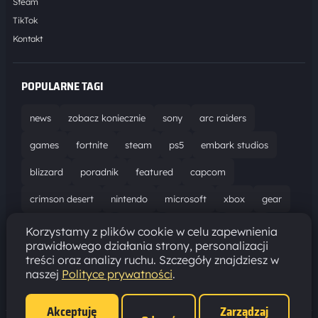
Steam
TikTok
Kontakt
POPULARNE TAGI
news
zobacz koniecznie
sony
arc raiders
games
fortnite
steam
ps5
embark studios
blizzard
poradnik
featured
capcom
crimson desert
nintendo
microsoft
xbox
gear
world of warcraft
solucja
marathon
ubisoft
Korzystamy z plików cookie w celu zapewnienia
prawidłowego działania strony, personalizacji
bungie
recenzja
resident evil requiem
gaming
treści oraz analizy ruchu. Szczegóły znajdziesz w
naszej
Polityce prywatności
.
aktualizacja
pc
epic games
hytale
Akceptuję
Zarządzaj