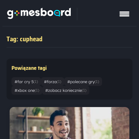
Tag: cuphead
Powiązane tagi
#far cry 5
#forza
#polecane gry
(1)
(1)
(1)
#xbox one
#zobacz koniecznie
(1)
(1)