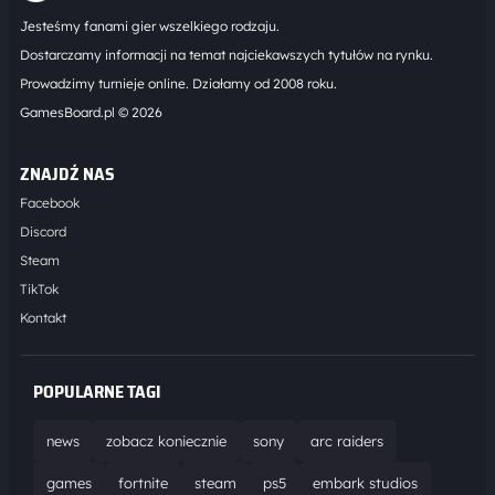
Jesteśmy fanami gier wszelkiego rodzaju.
Dostarczamy informacji na temat najciekawszych tytułów na rynku.
Prowadzimy turnieje online. Działamy od 2008 roku.
GamesBoard.pl © 2026
ZNAJDŹ NAS
Facebook
Discord
Steam
TikTok
Kontakt
POPULARNE TAGI
news
zobacz koniecznie
sony
arc raiders
games
fortnite
steam
ps5
embark studios