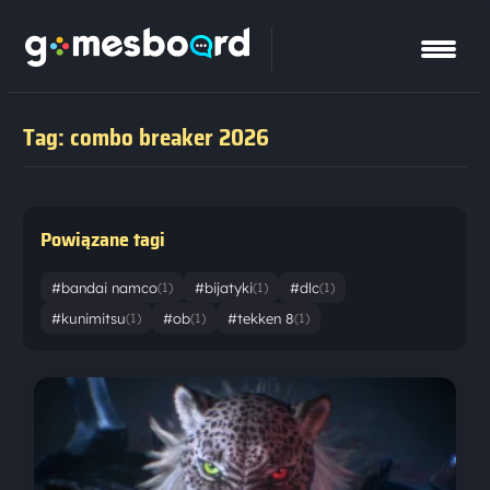
Tag: combo breaker 2026
Powiązane tagi
#bandai namco
#bijatyki
#dlc
(1)
(1)
(1)
#kunimitsu
#ob
#tekken 8
(1)
(1)
(1)