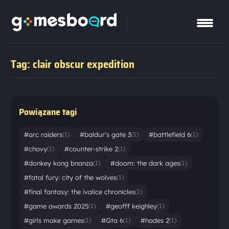
Tag: clair obscur expedition
Powiązane tagi
#arc raiders
#baldur's gate 3
#battlefield 6
(1)
(1)
(1)
#chovy
#counter-strike 2
(1)
(1)
#donkey kong bnanza
#doom: the dark ages
(1)
(1)
#fatal fury: city of the wolves
(1)
#final fantasy: the ivalice chronicles
(1)
#game awards 2025
#geofff keighley
(1)
(1)
#girls make games
#Gta 6
#hades 2
(1)
(1)
(1)