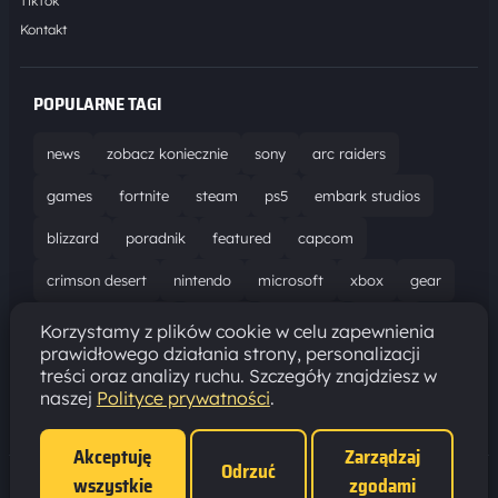
TikTok
Kontakt
POPULARNE TAGI
news
zobacz koniecznie
sony
arc raiders
games
fortnite
steam
ps5
embark studios
blizzard
poradnik
featured
capcom
crimson desert
nintendo
microsoft
xbox
gear
world of warcraft
solucja
marathon
ubisoft
Korzystamy z plików cookie w celu zapewnienia
prawidłowego działania strony, personalizacji
bungie
recenzja
resident evil requiem
gaming
treści oraz analizy ruchu. Szczegóły znajdziesz w
naszej
Polityce prywatności
.
aktualizacja
pc
epic games
hytale
Akceptuję
Zarządzaj
Odrzuć
wszystkie
zgodami
Polityka prywatności
·
Ustawienia cookies