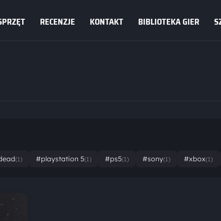
SPRZĘT
RECENZJE
KONTAKT
BIBLIOTEKA GIER
S
 dead
#playstation 5
#ps5
#sony
#xbox
(1)
(1)
(1)
(1)
(1)