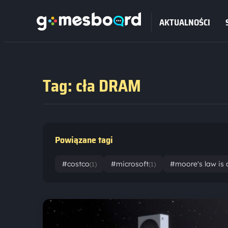
AKTUALNOŚCI
Tag: cła DRAM
Powiązane tagi
#costco
#microsoft
#moore's law is
(1)
(1)