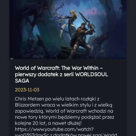
World of Warcraft: The War Within –
pierwszy dodatek z serii WORLDSOUL
SAGA
2023-11-03
Chris Metzen po wielu latach rozłąki z
Blizzardem wraca w wielkim stylu i z wielką
zapowiedzią. World of Warcraft wchodzi na
nowe tory którymi będziemy podążać przez
kolejne 20 lat, a nawet dłużej!
https://www.youtube.com/watch?
v=o03STclgxSc z dodatków nowej sagi World