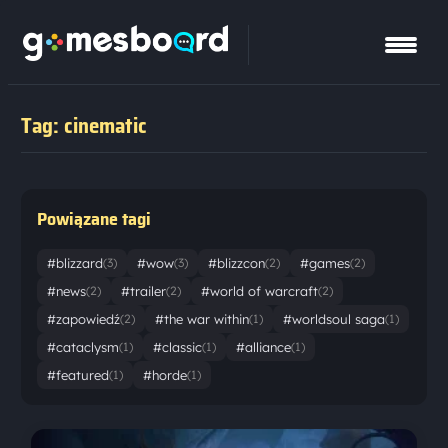
Tag: cinematic
Powiązane tagi
#blizzard
#wow
#blizzcon
#games
(3)
(3)
(2)
(2)
#news
#trailer
#world of warcraft
(2)
(2)
(2)
#zapowiedź
#the war within
#worldsoul saga
(2)
(1)
(1)
#cataclysm
#classic
#alliance
(1)
(1)
(1)
#featured
#horde
(1)
(1)