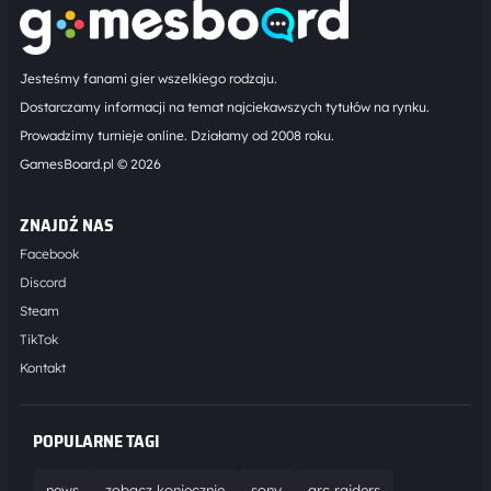
Jesteśmy fanami gier wszelkiego rodzaju.
Dostarczamy informacji na temat najciekawszych tytułów na rynku.
Prowadzimy turnieje online. Działamy od 2008 roku.
GamesBoard.pl © 2026
ZNAJDŹ NAS
Facebook
Discord
Steam
TikTok
Kontakt
POPULARNE TAGI
news
zobacz koniecznie
sony
arc raiders