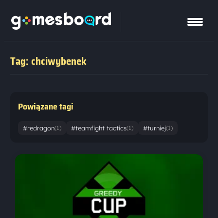
Tag: chciwybenek
Powiązane tagi
#redragon
#teamfight tactics
#turniej
(1)
(1)
(1)