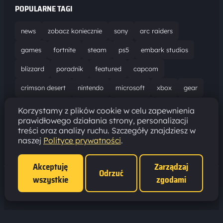
POPULARNE TAGI
news
zobacz koniecznie
sony
arc raiders
games
fortnite
steam
ps5
embark studios
blizzard
poradnik
featured
capcom
crimson desert
nintendo
microsoft
xbox
gear
world of warcraft
solucja
marathon
ubisoft
Korzystamy z plików cookie w celu zapewnienia
prawidłowego działania strony, personalizacji
bungie
recenzja
resident evil requiem
gaming
treści oraz analizy ruchu. Szczegóły znajdziesz w
naszej
Polityce prywatności
.
aktualizacja
pc
epic games
hytale
Akceptuję
Zarządzaj
Odrzuć
wszystkie
zgodami
Polityka prywatności
·
Ustawienia cookies