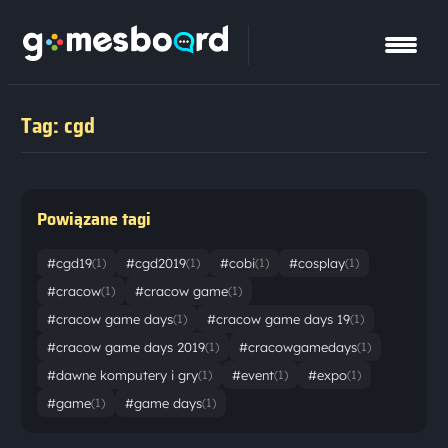
Tag: cgd
Powiązane tagi
#cgd19
#cgd2019
#cobi
#cosplay
(1)
(1)
(1)
(1)
#cracow
#cracow game
(1)
(1)
#cracow game days
#cracow game days 19
(1)
(1)
#cracow game days 2019
#cracowgamedays
(1)
(1)
#dawne komputery i gry
#event
#expo
(1)
(1)
(1)
#game
#game days
(1)
(1)