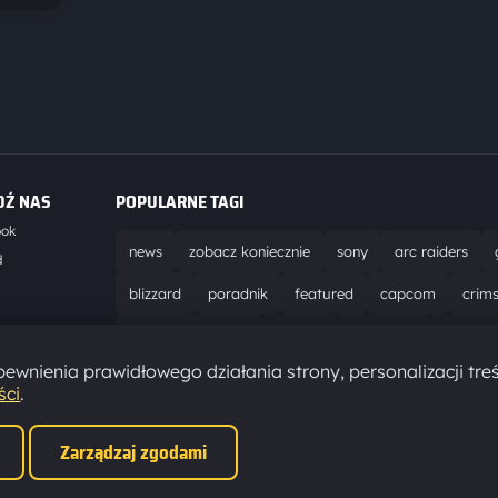
DŹ NAS
POPULARNE TAGI
ook
news
zobacz koniecznie
sony
arc raiders
d
blizzard
poradnik
featured
capcom
crim
world of warcraft
solucja
marathon
ubisoft
t
ewnienia prawidłowego działania strony, personalizacji treś
aktualizacja
pc
epic games
hytale
ści
.
Zarządzaj zgodami