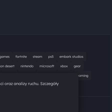
games
fortnite
steam
ps5
embark studios
son desert
nintendo
microsoft
xbox
gear
bungie
recenzja
resident evil requiem
gaming
ci oraz analizy ruchu. Szczegóły