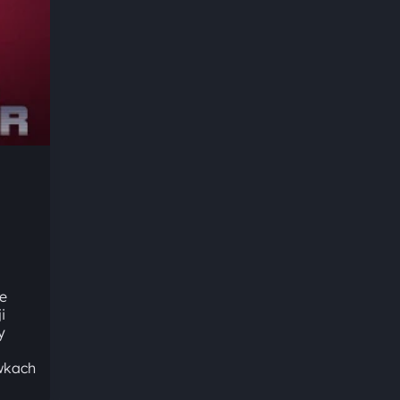
je
i
y
wkach