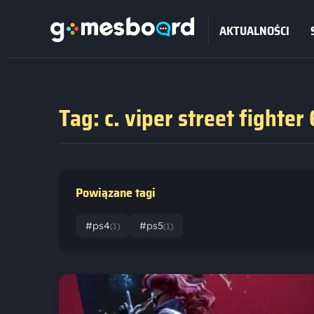
AKTUALNOŚCI
Tag: c. viper street fighter 
Powiązane tagi
#ps4
#ps5
(1)
(1)