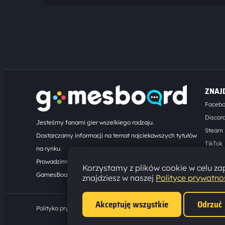
ZNAJ
Faceb
Discor
Jesteśmy fanami gier wszelkiego rodzaju.
Steam
Dostarczamy informacji na temat najciekawszych tytułów
TikTok
na rynku.
Kontak
Prowadzimy turnieje online. Działamy od 2008 roku.
Korzystamy z plików cookie w celu zap
GamesBoard.pl © 2026
znajdziesz w naszej
Polityce prywatno
Akceptuję wszystkie
Odrzuć
Polityka prywatności
·
Ustawienia cookies