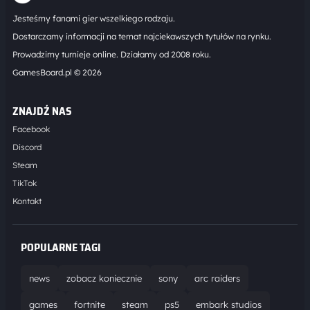
Jesteśmy fanami gier wszelkiego rodzaju.
Dostarczamy informacji na temat najciekawszych tytułów na rynku.
Prowadzimy turnieje online. Działamy od 2008 roku.
GamesBoard.pl © 2026
ZNAJDŹ NAS
Facebook
Discord
Steam
TikTok
Kontakt
POPULARNE TAGI
news
zobacz koniecznie
sony
arc raiders
games
fortnite
steam
ps5
embark studios