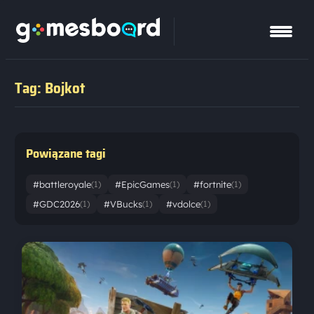
Tag: Bojkot
Powiązane tagi
#battleroyale
#EpicGames
#fortnite
(1)
(1)
(1)
#GDC2026
#VBucks
#vdolce
(1)
(1)
(1)