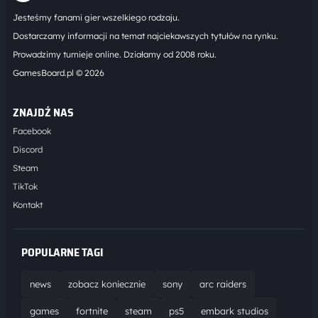
Jesteśmy fanami gier wszelkiego rodzaju.
Dostarczamy informacji na temat najciekawszych tytułów na rynku.
Prowadzimy turnieje online. Działamy od 2008 roku.
GamesBoard.pl © 2026
ZNAJDŹ NAS
Facebook
Discord
Steam
TikTok
Kontakt
POPULARNE TAGI
news
zobacz koniecznie
sony
arc raiders
games
fortnite
steam
ps5
embark studios