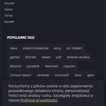
Discord
Steam
TikTok
Kontakt
POPULARNE TAGI
news
zobacz koniecznie
sony
arc raiders
games
fortnite
steam
ps5
embark studios
blizzard
poradnik
featured
capcom
crimson desert
nintendo
microsoft
xbox
gear
world of warcraft
solucja
marathon
ubisoft
Korzystamy z plików cookie w celu zapewnienia
prawidłowego działania strony, personalizacji
bungie
recenzja
resident evil requiem
gaming
treści oraz analizy ruchu. Szczegóły znajdziesz w
naszej
Polityce prywatności
.
aktualizacja
pc
epic games
hytale