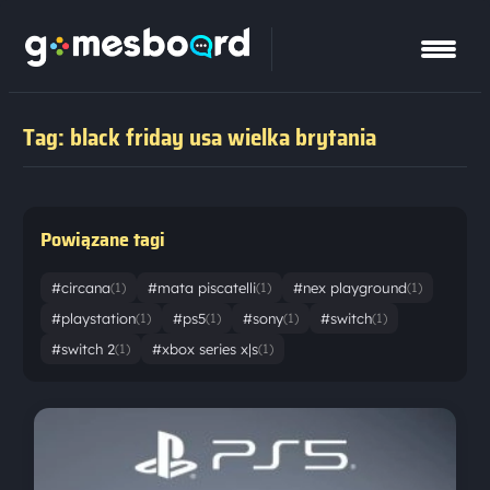
Tag: black friday usa wielka brytania
Powiązane tagi
#circana
#mata piscatelli
#nex playground
(1)
(1)
(1)
#playstation
#ps5
#sony
#switch
(1)
(1)
(1)
(1)
#switch 2
#xbox series x|s
(1)
(1)