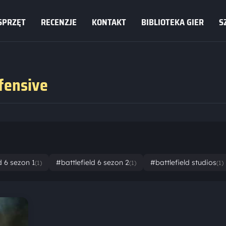
SPRZĘT
RECENZJE
KONTAKT
BIBLIOTEKA GIER
S
ffensive
d 6 sezon 1
#battlefield 6 sezon 2
#battlefield studios
(1)
(1)
(1)