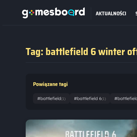
AKTUALNOŚCI
Tag: battlefield 6 winter o
Powiązane tagi
#battlefield
#battlefield 6
#battlefiel
(1)
(1)