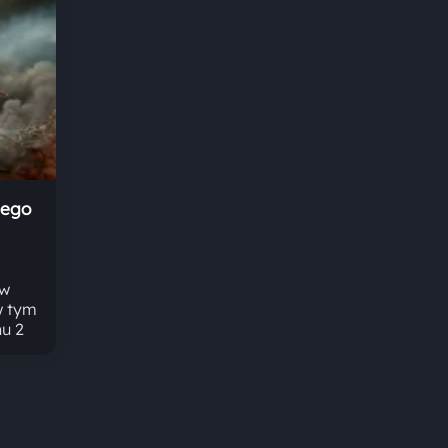
zego
 w
w tym
u 2