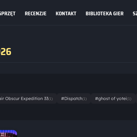
SPRZĘT
RECENZJE
KONTAKT
BIBLIOTEKA GIER
S
026
air Obscur Expedition 33
#Dispatch
#ghost of yotei
(1)
(1)
(1)