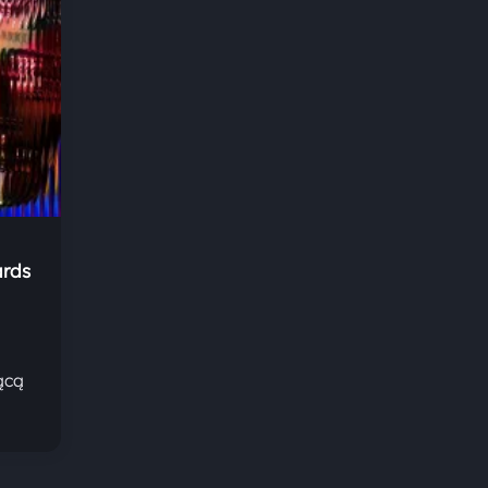
rds
ącą