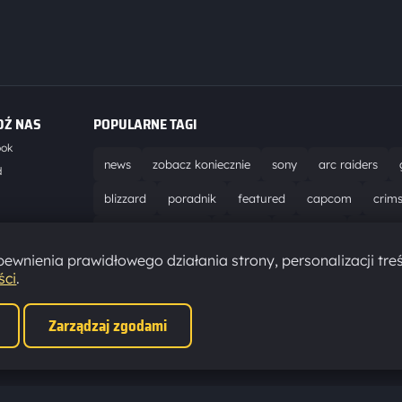
DŹ NAS
POPULARNE TAGI
ook
news
zobacz koniecznie
sony
arc raiders
d
blizzard
poradnik
featured
capcom
crim
world of warcraft
solucja
marathon
ubisoft
t
ewnienia prawidłowego działania strony, personalizacji treś
aktualizacja
pc
epic games
hytale
ści
.
Zarządzaj zgodami