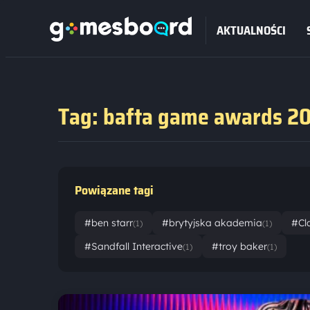
AKTUALNOŚCI
Tag: bafta game awards 2
Powiązane tagi
#ben starr
#brytyjska akademia
#Cl
(1)
(1)
#Sandfall Interactive
#troy baker
(1)
(1)