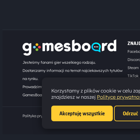
ZNAJ
Faceb
Discor
Jesteśmy fanami gier wszelkiego rodzaju.
Steam
Dostarczamy informacji na temat najciekawszych tytułów
TikTok
na rynku.
Kontak
Prowadzimy turnieje online. Działamy od 2008 roku.
Korzystamy z plików cookie w celu zap
GamesBoard.pl © 2026
znajdziesz w naszej
Polityce prywatno
Akceptuję wszystkie
Odrzuć
Polityka prywatności
·
Ustawienia cookies