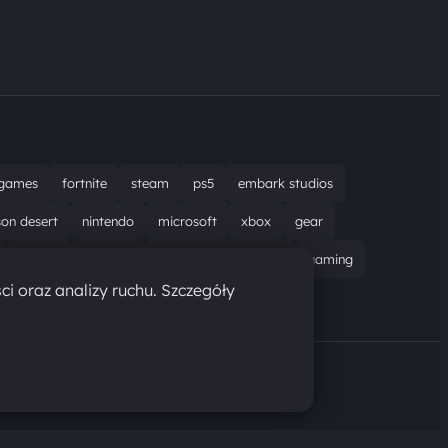
games
fortnite
steam
ps5
embark studios
son desert
nintendo
microsoft
xbox
gear
bungie
recenzja
resident evil requiem
gaming
ci oraz analizy ruchu. Szczegóły