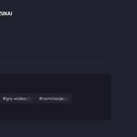
ZUKAJ
#gry wideo
#nominacje
(1)
(1)