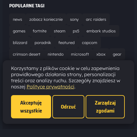
POPULARNE TAGI
news
zobacz koniecznie
sony
arc raiders
games
fortnite
steam
ps5
embark studios
blizzard
poradnik
featured
capcom
crimson desert
nintendo
microsoft
xbox
gear
world of warcraft
solucja
marathon
ubisoft
Korzystamy z plików cookie w celu zapewnienia
prawidłowego działania strony, personalizacji
bungie
recenzja
resident evil requiem
gaming
treści oraz analizy ruchu. Szczegóły znajdziesz w
naszej
Polityce prywatności
.
aktualizacja
pc
epic games
hytale
Akceptuję
Zarządzaj
Odrzuć
wszystkie
zgodami
Polityka prywatności
·
Ustawienia cookies