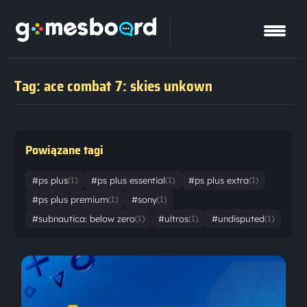
Tag: ace combat 7: skies unkown
Powiązane tagi
#ps plus
#ps plus essential
#ps plus extra
(1)
(1)
(1)
#ps plus premium
#sony
(1)
(1)
#subnautica: below zero
#ultros
#undisputed
(1)
(1)
(1)