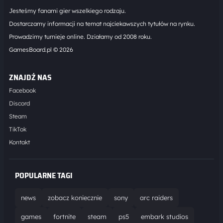
Jesteśmy fanami gier wszelkiego rodzaju.
Dostarczamy informacji na temat najciekawszych tytułów na rynku.
Prowadzimy turnieje online. Działamy od 2008 roku.
GamesBoard.pl © 2026
ZNAJDŹ NAS
Facebook
Discord
Steam
TikTok
Kontakt
POPULARNE TAGI
news
zobacz koniecznie
sony
arc raiders
games
fortnite
steam
ps5
embark studios