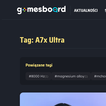
AKTUALNOŚCI
Tag: A7x Ultra
Powiązane tagi
#8000 Hz
#magnesium alloy
#mcho
(1)
(1)