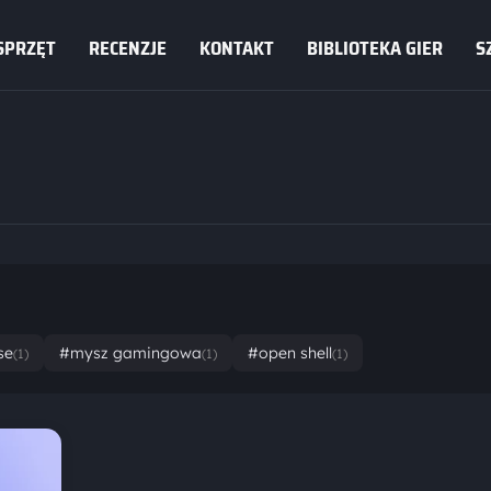
SPRZĘT
RECENZJE
KONTAKT
BIBLIOTEKA GIER
S
se
#mysz gamingowa
#open shell
(1)
(1)
(1)