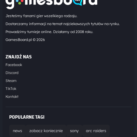
Jesteśmy fanami gier wszelkiego rodzaju.
Dostarczamy informacji na temat najciekawszych tytułów na rynku.
Prowadzimy turnieje online. Działamy od 2008 roku.
GamesBoard.pl © 2026
ZNAJDŹ NAS
Facebook
Discord
Steam
TikTok
Kontakt
POPULARNE TAGI
news
zobacz koniecznie
sony
arc raiders