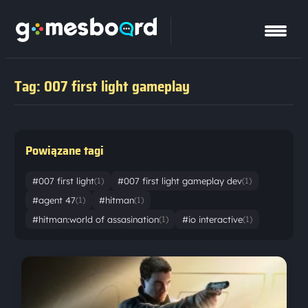
Tag: 007 first light gameplay
Powiązane tagi
#007 first light
#007 first light gameplay dev
(1)
(1)
#agent 47
#hitman
(1)
(1)
#hitman:world of assasination
#io interactive
(1)
(1)